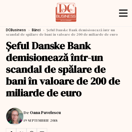
›
›
Șeful Danske Bank demisionează într-un
DCBusiness
Bănci
scandal de spălare de bani în valoare de 200 de miliarde de euro
Șeful Danske Bank
demisionează într-un
scandal de spălare de
bani în valoare de 200 de
miliarde de euro
De
Oana Pavelescu
19 SEPTEMBRIE 2018