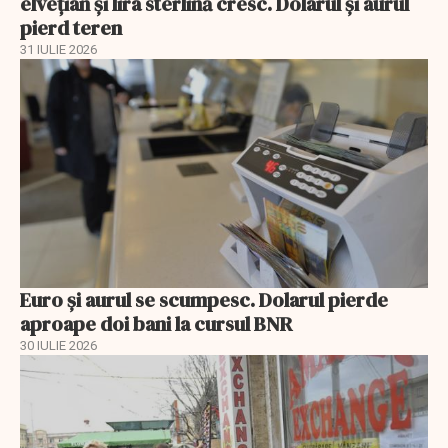
elvețian și lira sterlină cresc. Dolarul și aurul
pierd teren
31 IULIE 2026
Euro și aurul se scumpesc. Dolarul pierde
aproape doi bani la cursul BNR
30 IULIE 2026