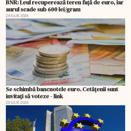
BNR: Leul recuperează teren faţă de euro, iar
aurul scade sub 600 lei/gram
24 IULIE 2026
Se schimbă bancnotele euro. Cetățenii sunt
invitați să voteze - link
23 IULIE 2026