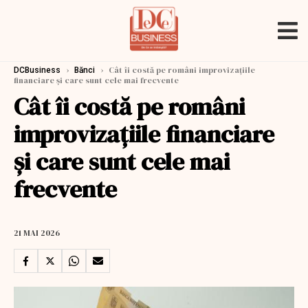
›
›
Cât îi costă pe români improvizaţiile
DCBusiness
Bănci
financiare şi care sunt cele mai frecvente
Cât îi costă pe români
improvizaţiile financiare
şi care sunt cele mai
frecvente
21 MAI 2026