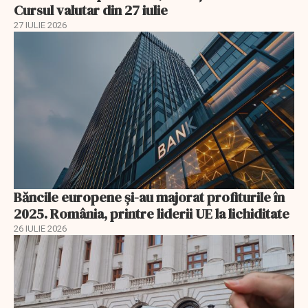
Cursul valutar din 27 iulie
27 IULIE 2026
Băncile europene și-au majorat profiturile în
2025. România, printre liderii UE la lichiditate
26 IULIE 2026