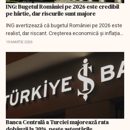
ING: Bugetul României pe 2026 este credibil
pe hârtie, dar riscurile sunt majore
ING avertizează că bugetul României pe 2026 este
realist, dar riscant. Creșterea economică și inflația
ar putea devia de la estimări.
19 MARTIE 2026
Banca Centrală a Turciei majorează rata
dobânzii la 30%, peste așteptările