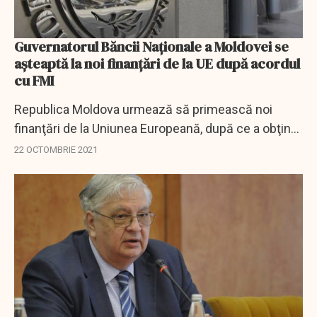
Guvernatorul Băncii Naţionale a Moldovei se
aşteaptă la noi finanţări de la UE după acordul
cu FMI
Republica Moldova urmează să primească noi
finanţări de la Uniunea Europeană, după ce a obţinut
aprobarea preliminară pentru un împrumut în
22 OCTOMBRIE 2021
valoare de 564 milioane de dolari de la Fondul...