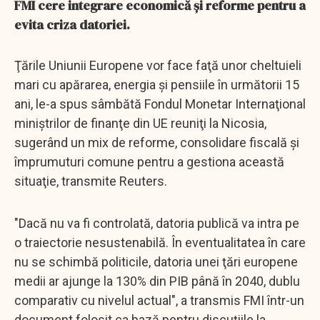
FMI cere integrare economică și reforme pentru a
evita criza datoriei.
Ţările Uniunii Europene vor face faţă unor cheltuieli
mari cu apărarea, energia şi pensiile în următorii 15
ani, le-a spus sâmbătă Fondul Monetar Internaţional
miniştrilor de finanţe din UE reuniţi la Nicosia,
sugerând un mix de reforme, consolidare fiscală şi
împrumuturi comune pentru a gestiona această
situaţie, transmite Reuters.
"Dacă nu va fi controlată, datoria publică va intra pe
o traiectorie nesustenabilă. În eventualitatea în care
nu se schimbă politicile, datoria unei ţări europene
medii ar ajunge la 130% din PIB până în 2040, dublu
comparativ cu nivelul actual", a transmis FMI într-un
document folosit ca bază pentru discuţiile la