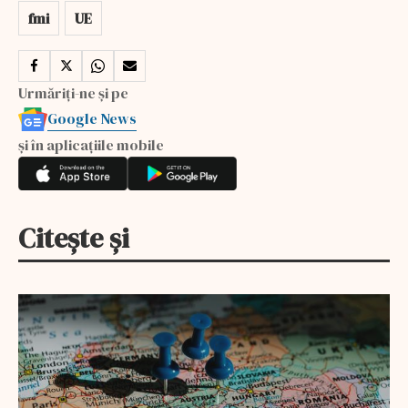
fmi
UE
Urmăriți-ne și pe
Google News
și în aplicațiile mobile
Citește și