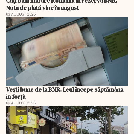
Câți bani mai are România în rezerva BNR.
Nota de plată vine în august
03 AUGUST 2026
Vești bune de la BNR. Leul începe săptămâna
în forță
03 AUGUST 2026