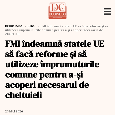
›
›
FMI îndeamnă statele UE să facă reforme şi să
DCBusiness
Bănci
utilizeze împrumuturile comune pentru a-şi acoperi necesarul de
cheltuieli
FMI îndeamnă statele UE
să facă reforme şi să
utilizeze împrumuturile
comune pentru a-şi
acoperi necesarul de
cheltuieli
23 MAI 2026