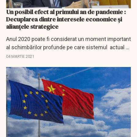
Un posibil efect al primului an de pandemie :
Decuplarea dintre interesele economice și
alianțele strategice
Anul 2020 poate fi considerat un moment important
al schimbărilor profunde pe care sistemul actual al
funcționării economiei globale le înregistrează din
04 MARTIE 2021
mai multe puncte de vedere.