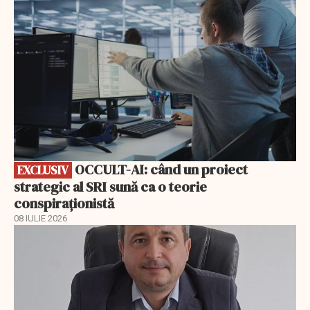
OCCULT-AI: când un proiect
EXCLUSIV
strategic al SRI sună ca o teorie
conspiraționistă
08 IULIE 2026