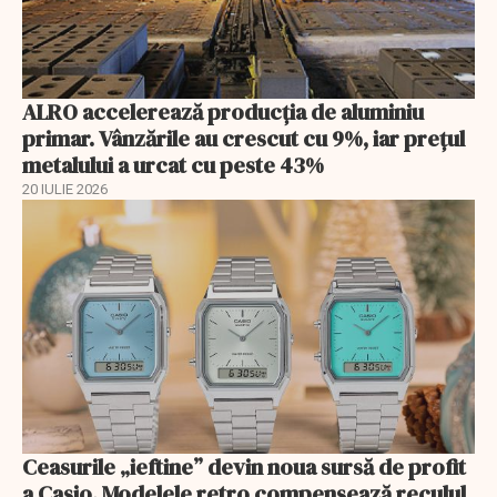
ALRO accelerează producția de aluminiu
primar. Vânzările au crescut cu 9%, iar prețul
metalului a urcat cu peste 43%
20 IULIE 2026
Ceasurile „ieftine” devin noua sursă de profit
a Casio. Modelele retro compensează reculul