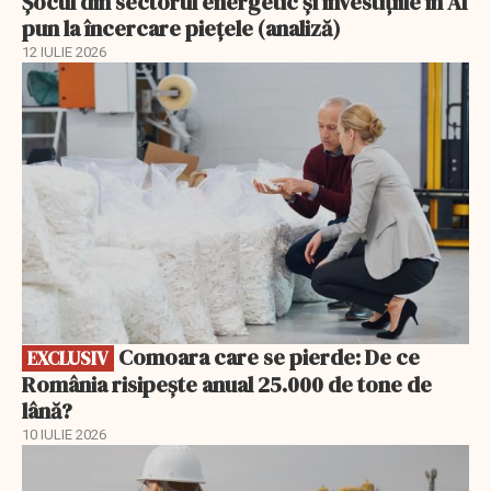
Șocul din sectorul energetic și investițiile în AI
pun la încercare piețele (analiză)
12 IULIE 2026
EXCLUSIV
Comoara care se pierde: De ce
EXCLUSIV
România risipește anual 25.000 de tone de
lână?
10 IULIE 2026