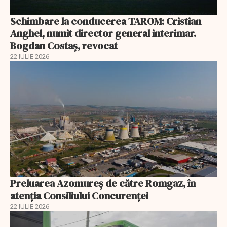
Schimbare la conducerea TAROM: Cristian
Anghel, numit director general interimar.
Bogdan Costaș, revocat
22 IULIE 2026
Preluarea Azomureş de către Romgaz, în
atenţia Consiliului Concurenţei
22 IULIE 2026