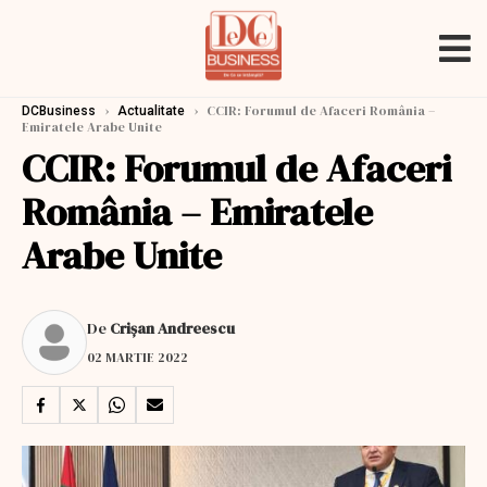
›
›
CCIR: Forumul de Afaceri România –
DCBusiness
Actualitate
Emiratele Arabe Unite
CCIR: Forumul de Afaceri
România – Emiratele
Arabe Unite
De
Crişan Andreescu
02 MARTIE 2022