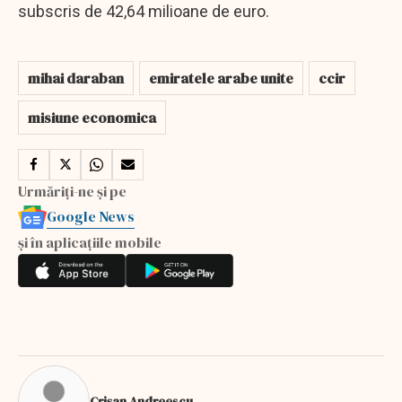
subscris de 42,64 milioane de euro.
mihai daraban
emiratele arabe unite
ccir
misiune economica
Urmăriți-ne și pe
Google News
și în aplicațiile mobile
Crişan Andreescu