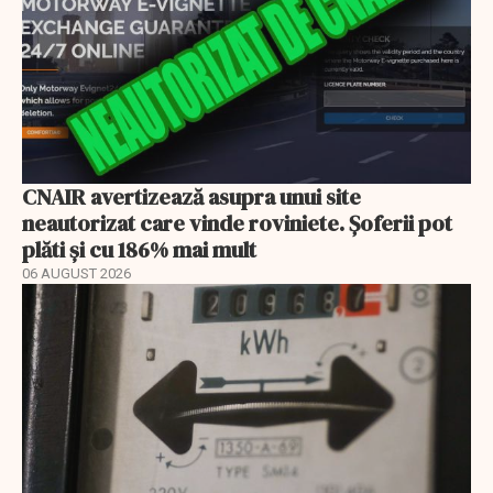
CNAIR avertizează asupra unui site
neautorizat care vinde roviniete. Șoferii pot
plăti și cu 186% mai mult
06 AUGUST 2026