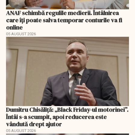
ANAF schimbă regulile medierii. Întâlnirea
care îți poate salva temporar conturile va fi
online
05 AUGUST 2026
Dumitru Chisăliță: „Black Friday-ul motorinei”.
Întâi s-a scumpit, apoi reducerea este
vândută drept ajutor
05 AUGUST 2026