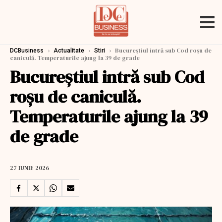
›
›
›
Bucureștiul intră sub Cod roșu de
DCBusiness
Actualitate
Stiri
caniculă. Temperaturile ajung la 39 de grade
Bucureștiul intră sub Cod
roșu de caniculă.
Temperaturile ajung la 39
de grade
27 IUNIE 2026