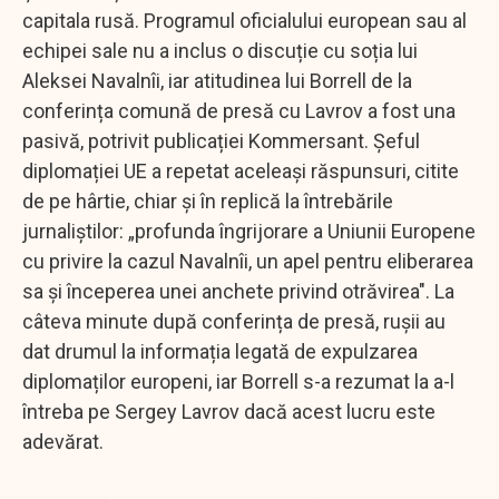
capitala rusă. Programul oficialului european sau al
echipei sale nu a inclus o discuție cu soția lui
Aleksei Navalnîi, iar atitudinea lui Borrell de la
conferința comună de presă cu Lavrov a fost una
pasivă, potrivit publicației Kommersant. Șeful
diplomației UE a repetat aceleași răspunsuri, citite
de pe hârtie, chiar și în replică la întrebările
jurnaliștilor: „profunda îngrijorare a Uniunii Europene
cu privire la cazul Navalnîi, un apel pentru eliberarea
sa și începerea unei anchete privind otrăvirea". La
câteva minute după conferința de presă, rușii au
dat drumul la informația legată de expulzarea
diplomaților europeni, iar Borrell s-a rezumat la a-l
întreba pe Sergey Lavrov dacă acest lucru este
adevărat.