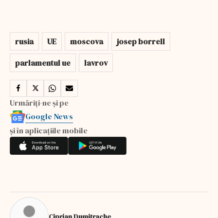
rusia
UE
moscova
josep borrell
parlamentul ue
lavrov
Urmăriți-ne și pe
Google News
și în aplicațiile mobile
Ciprian Dumitrache