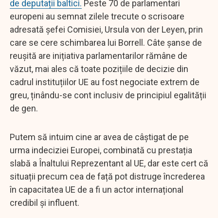
de deputații baltici.
Peste 70 de parlamentari
europeni au semnat zilele trecute o scrisoare
adresată șefei Comisiei, Ursula von der Leyen, prin
care se cere schimbarea lui Borrell. Câte șanse de
reușită are inițiativa parlamentarilor rămâne de
văzut, mai ales că toate pozițiile de decizie din
cadrul instituțiilor UE au fost negociate extrem de
greu, ținându-se cont inclusiv de principiul egalității
de gen.
Putem să intuim cine ar avea de câștigat de pe
urma indeciziei Europei, combinată cu prestația
slabă a Înaltului Reprezentant al UE, dar este cert că
situații precum cea de față pot distruge încrederea
în capacitatea UE de a fi un actor internațional
credibil și influent.