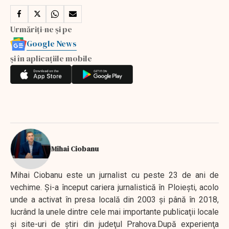
Urmăriți-ne și pe
Google News
și în aplicațiile mobile
Mihai Ciobanu
Mihai Ciobanu este un jurnalist cu peste 23 de ani de
vechime. Şi-a început cariera jurnalistică în Ploieşti, acolo
unde a activat în presa locală din 2003 şi până în 2018,
lucrând la unele dintre cele mai importante publicaţii locale
şi site-uri de ştiri din judeţul Prahova.După experienţa