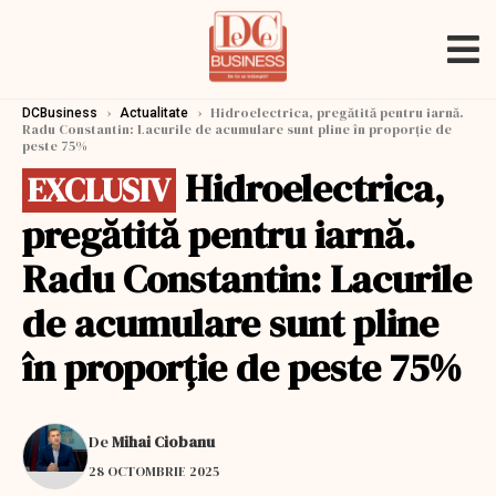
›
›
Hidroelectrica, pregătită pentru iarnă.
DCBusiness
Actualitate
Radu Constantin: Lacurile de acumulare sunt pline în proporţie de
peste 75%
Hidroelectrica,
EXCLUSIV
pregătită pentru iarnă.
Radu Constantin: Lacurile
de acumulare sunt pline
în proporţie de peste 75%
De
Mihai Ciobanu
28 OCTOMBRIE 2025