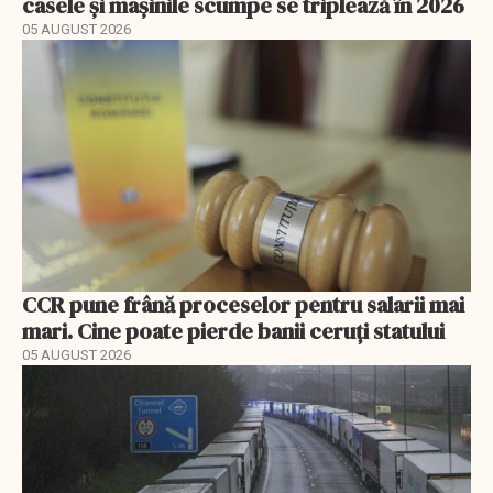
casele și mașinile scumpe se triplează în 2026
05 AUGUST 2026
CCR pune frână proceselor pentru salarii mai
mari. Cine poate pierde banii ceruți statului
05 AUGUST 2026