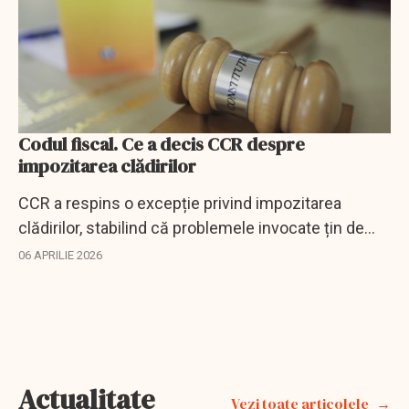
Codul fiscal. Ce a decis CCR despre
impozitarea clădirilor
CCR a respins o excepție privind impozitarea
clădirilor, stabilind că problemele invocate țin de
interpretarea legii, nu de neconstituționalitate.
06 APRILIE 2026
Actualitate
Vezi toate articolele