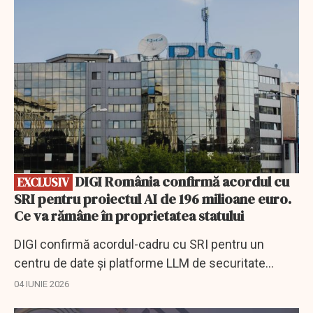
EXCLUSIV
DIGI România confirmă acordul cu
EXCLUSIV
SRI pentru proiectul AI de 196 milioane euro.
Ce va rămâne în proprietatea statului
DIGI confirmă acordul-cadru cu SRI pentru un
centru de date și platforme LLM de securitate
cibernetică, proiect de până la 196 milioane euro.
04 IUNIE 2026