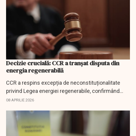
Decizie crucială: CCR a tranșat disputa din
energia regenerabilă
CCR a respins excepția de neconstituționalitate
privind Legea energiei regenerabile, confirmând
rolul ANRE și al Guvernului în stabilirea cotelor de
08 APRILIE 2026
energie verde.