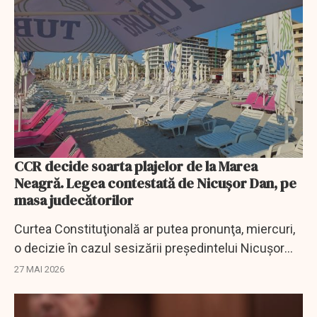
CCR decide soarta plajelor de la Marea
Neagră. Legea contestată de Nicuşor Dan, pe
masa judecătorilor
Curtea Constituţională ar putea pronunţa, miercuri,
o decizie în cazul sesizării preşedintelui Nicuşor
Dan asupra legii privind utilizarea plajei Mării Negre.
27 MAI 2026