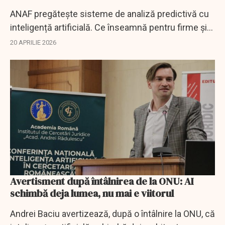
ANAF pregătește sisteme de analiză predictivă cu
inteligență artificială. Ce înseamnă pentru firme și
cum se schimbă controalele fiscale în 2026.
20 APRILIE 2026
Avertisment după întâlnirea de la ONU: AI
schimbă deja lumea, nu mai e viitorul
Andrei Baciu avertizează, după o întâlnire la ONU, că