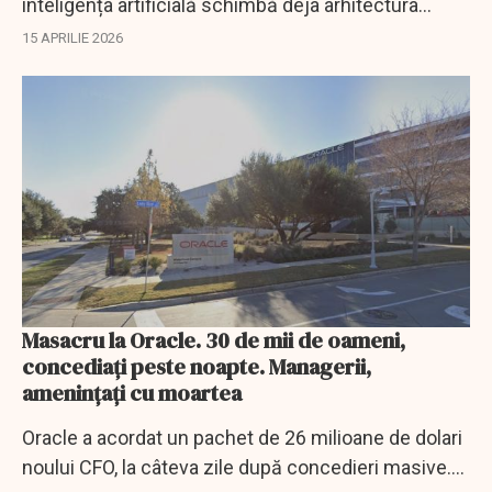
inteligența artificială schimbă deja arhitectura
puterii globale și cere acțiuni rapide în România.
15 APRILIE 2026
Masacru la Oracle. 30 de mii de oameni,
concediați peste noapte. Managerii,
amenințați cu moartea
Oracle a acordat un pachet de 26 milioane de dolari
noului CFO, la câteva zile după concedieri masive.