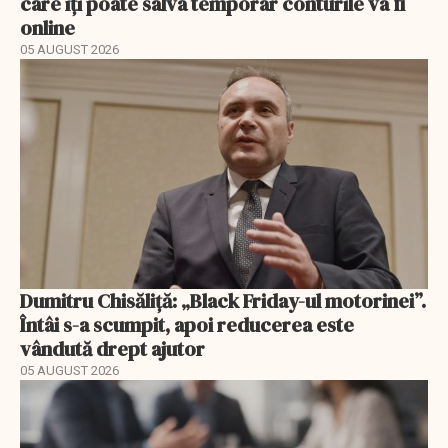
care îți poate salva temporar conturile va fi
online
05 AUGUST 2026
Dumitru Chisăliță: „Black Friday-ul motorinei”.
Întâi s-a scumpit, apoi reducerea este
vândută drept ajutor
05 AUGUST 2026