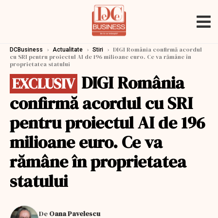
›
›
›
DIGI România confirmă acordul
DCBusiness
Actualitate
Stiri
cu SRI pentru proiectul AI de 196 milioane euro. Ce va rămâne în
proprietatea statului
DIGI România
EXCLUSIV
confirmă acordul cu SRI
pentru proiectul AI de 196
milioane euro. Ce va
rămâne în proprietatea
statului
De
Oana Pavelescu