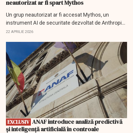
neautorizat ar fi spart Mythos
Un grup neautorizat ar fi accesat Mythos, un
instrument AI de securitate dezvoltat de Anthropic.
Compania investighează incidentul.
22 APRILIE 2026
EXCLUSIV
ANAF introduce analiză predictivă
EXCLUSIV
și inteligență artificială în controale