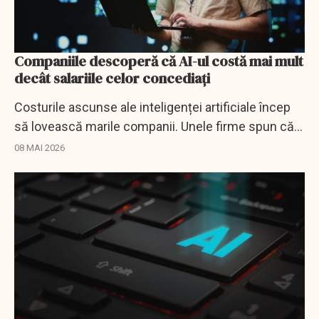
Companiile descoperă că AI-ul costă mai mult
decât salariile celor concediați
Costurile ascunse ale inteligenței artificiale încep
să lovească marile companii. Unele firme spun că
factura pentru AI depășește deja salariile
08 MAI 2026
angajaților.