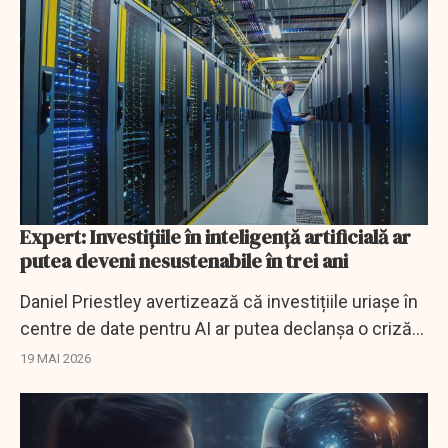
Expert: Investițiile în inteligență artificială ar
putea deveni nesustenabile în trei ani
Daniel Priestley avertizează că investițiile uriașe în
centre de date pentru AI ar putea declanșa o criză
financiară în 2029.
19 MAI 2026