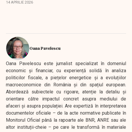
Angajații suspectează că un algoritm a vizat
14 APRILIE 2026
salariații cu acțiuni.
Oana Pavelescu
Oana Pavelescu este jurnalist specializat în domeniul
economic și financiar, cu experiență solidă în analiza
politicilor fiscale, a piețelor energetice și a evoluțiilor
macroeconomice din România și din spațiul european.
Abordează subiectele cu rigoare, atenție la detaliu și
orientare către impactul concret asupra mediului de
afaceri și asupra populației. Are expertiză în interpretarea
documentelor oficiale – de la acte normative publicate în
Monitorul Oficial până la rapoarte ale BNR, ANRE sau ale
altor instituții-cheie – pe care le transformă în materiale