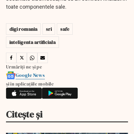
toate componentele sale.
digi romania
sri
safe
inteligenta artificiala
Urmăriți-ne și pe
Google News
și în aplicațiile mobile
Citește și