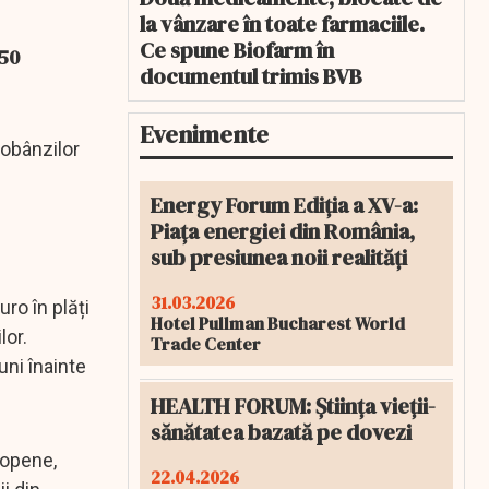
la vânzare în toate farmaciile.
Ce spune Biofarm în
 50
documentul trimis BVB
Evenimente
dobânzilor
Energy Forum Ediția a XV-a:
Piața energiei din România,
sub presiunea noii realități
31.03.2026
ro în plăți
Hotel Pullman Bucharest World
lor.
Trade Center
ni înainte
HEALTH FORUM: Știința vieții-
sănătatea bazată pe dovezi
ropene,
22.04.2026