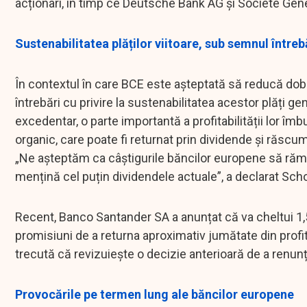
acționari, în timp ce Deutsche Bank AG și Societe Gene
Sustenabilitatea plăților viitoare, sub semnul întreb
În contextul în care BCE este așteptată să reducă dobâ
întrebări cu privire la sustenabilitatea acestor plăți g
excedentar, o parte importantă a profitabilității lor îm
organic, care poate fi returnat prin dividende și răscu
„Ne așteptăm ca câștigurile băncilor europene să rămână
mențină cel puțin dividendele actuale”, a declarat Scho
Recent, Banco Santander SA a anunțat că va cheltui 1,5
promisiuni de a returna aproximativ jumătate din profi
trecută că revizuiește o decizie anterioară de a renunța 
Provocările pe termen lung ale băncilor europene