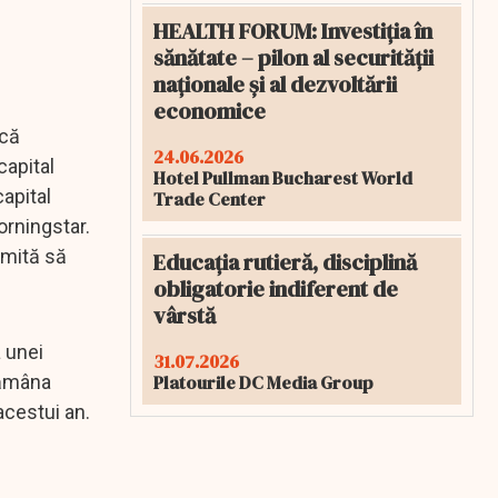
HEALTH FORUM: Investiția în
sănătate – pilon al securității
naționale și al dezvoltării
economice
ică
24.06.2026
capital
Hotel Pullman Bucharest World
capital
Trade Center
orningstar.
rmită să
Educația rutieră, disciplină
obligatorie indiferent de
vârstă
 unei
31.07.2026
Platourile DC Media Group
tămâna
acestui an.