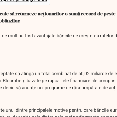
 cale să returneze acționarilor o sumă record de peste
obânzilor.
 de mult au fost avantajate băncile de creșterea ratelor 
eptate să atingă un total combinat de 50,02 miliarde de eu
lor Bloomberg bazate pe rapoartele financiare ale companii
e decid să anunțe noi programe de răscumpărare de acțiu
te unul dintre principalele motive pentru care băncile eu