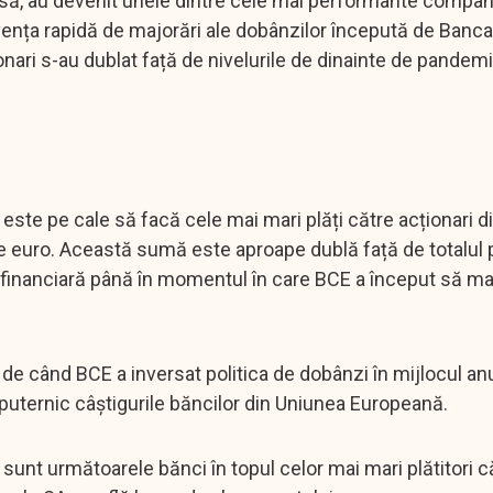
rsă, au devenit unele dintre cele mai performante compani
cvența rapidă de majorări ale dobânzilor începută de Banc
nari s-au dublat față de nivelurile de dinainte de pandemi
, este pe cale să facă cele mai mari plăți către acționari d
de euro. Această sumă este aproape dublă față de totalul 
riza financiară până în momentul în care BCE a început să m
 de când BCE a inversat politica de dobânzi în mijlocul an
puternic câștigurile băncilor din Uniunea Europeană.
unt următoarele bănci în topul celor mai mari plătitori c