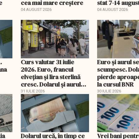
e
cea mai mare creștere
stat 7-14 augus
04 AUGUST 2026
04 AUGUST 2026
.
Curs valutar 31 iulie
Euro și aurul s
âna
2026. Euro, francul
scumpesc. Dol
elvețian și lira sterlină
pierde aproape
cresc. Dolarul și aurul
la cursul BNR
pierd teren
31 IULIE 2026
30 IULIE 2026
ia
Dolarul urcă, în timp ce
Vrei bani pentr