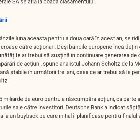
rale SA se află la coada clasamentului.
ării
nzile luna aceasta pentru a doua oară în acest an, se rid
eneroase către acționari. Deși băncile europene încă dețin 
bunătățite ar trebui să susțină în continuare generarea de 
mpărări de acțiuni, spune analistul Johann Scholtz de la M
 stabile în următorii trei ani, ceea ce ar trebui să le pe
ltz.
 miliarde de euro pentru a răscumpăra acțiuni, ca parte a
turile sale către investitori. Deutsche Bank a indicat săp
la un buyback pe care inițial îl planificase pentru finalul 