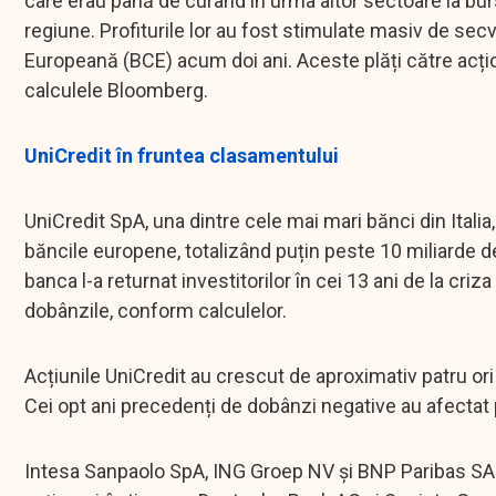
care erau până de curând în urma altor sectoare la bu
regiune. Profiturile lor au fost stimulate masiv de se
Europeană (BCE) acum doi ani. Aceste plăți către acțio
calculele Bloomberg.
UniCredit în fruntea clasamentului
UniCredit SpA, una dintre cele mai mari bănci din Italia
băncile europene, totalizând puțin peste 10 miliarde 
banca l-a returnat investitorilor în cei 13 ani de la c
dobânzile, conform calculelor.
Acțiunile UniCredit au crescut de aproximativ patru ori
Cei opt ani precedenți de dobânzi negative au afectat 
Intesa Sanpaolo SpA, ING Groep NV și BNP Paribas SA s