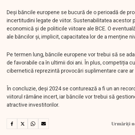
Deși băncile europene se bucură de o perioadă de pros
incertitudini legate de viitor. Sustenabilitatea acestor
economică și de politicile viitoare ale BCE. O eventua
ale băncilor și, implicit, capacitatea lor de a menține n
Pe termen lung, băncile europene vor trebui să se adap
de favorabile ca în ultimii doi ani. În plus, competiția cu
cibernetică reprezintă provocări suplimentare care ar put
În concluzie, deși 2024 se conturează a fi un an record
viitorul rămâne incert, iar băncile vor trebui să gesti
atractive investitorilor.
Urmăriți-n