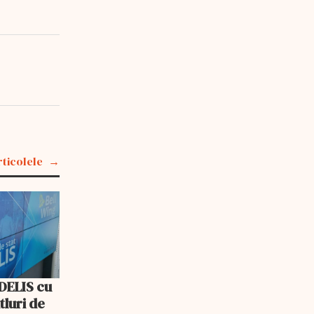
rticolele
IDELIS cu
itluri de