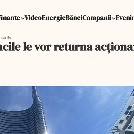
Finante
Video
Energie
Bănci
Companii
Eveni
onarilor
cile le vor returna acționa