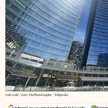
UniCredit / Foto: ThePhotoGraphIc / Wikipedia
Adaugă-ne ca sursă preferată în Google
Urmăr