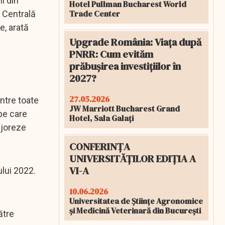
i din
Hotel Pullman Bucharest World
Trade Center
a Centrală
e, arată
Upgrade România: Viața după
PNRR: Cum evităm
prăbușirea investițiilor în
2027?
27.05.2026
intre toate
JW Marriott Bucharest Grand
pe care
Hotel, Sala Galați
ajoreze
CONFERINȚA
UNIVERSITĂȚILOR EDIȚIA A
VI-A
ului 2022.
10.06.2026
Universitatea de Științe Agronomice
și Medicină Veterinară din București
ătre