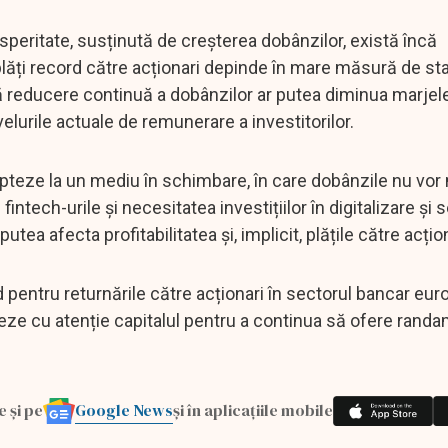
peritate, susținută de creșterea dobânzilor, există încă
 plăți record către acționari depinde în mare măsură de sta
lă reducere continuă a dobânzilor ar putea diminua marjele
ivelurile actuale de remunerare a investitorilor.
teze la un mediu în schimbare, în care dobânzile nu vor ma
 fintech-urile și necesitatea investițiilor în digitalizare și 
ea afecta profitabilitatea și, implicit, plățile către acțion
 pentru returnările către acționari în sectorul bancar eur
oneze cu atenție capitalul pentru a continua să ofere rand
Google News
e și pe
și în aplicațiile mobile