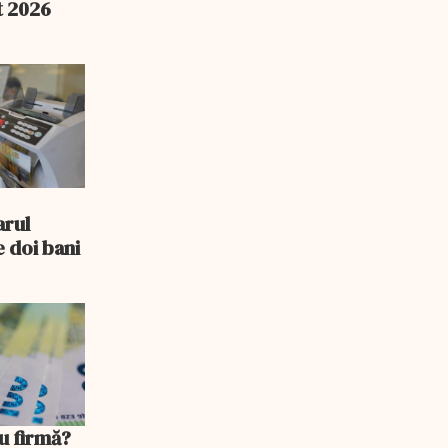
t 2026
e
arul
 doi bani
u firmă?