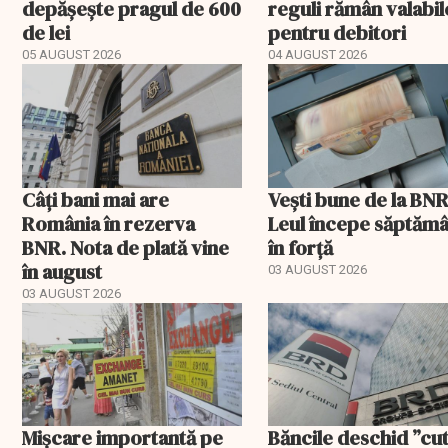
depășește pragul de 600
reguli rămân valabil
de lei
pentru debitori
05 AUGUST 2026
04 AUGUST 2026
Câți bani mai are
Vești bune de la BNR
România în rezerva
Leul începe săptăm
BNR. Nota de plată vine
în forță
în august
03 AUGUST 2026
03 AUGUST 2026
Mișcare importantă pe
Băncile deschid ”cut