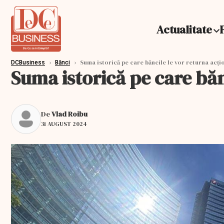
Actualitate
›
›
Suma istorică pe care băncile le vor returna acți
DCBusiness
Bănci
Suma istorică pe care băn
De
Vlad Roibu
31 AUGUST 2024