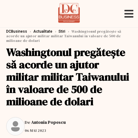
›
›
›
Washingtonul pregătește să
DCBusiness
Actualitate
Stiri
acorde un ajutor militar militar Taiwanului în valoare de 500 de
milioane de dolari
Washingtonul pregătește
să acorde un ajutor
militar militar Taiwanului
în valoare de 500 de
milioane de dolari
De
Antonia Popescu
06 MAI 2023