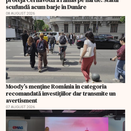
scufundă acum barje în Dunăre
08 AUGUST 2026
Moody’s menține România în categoria
recomandată investițiilor dar transmite un
avertisment
07 AUGUST 2026