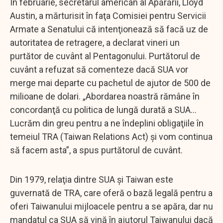
În februarie, secretarul american al Apărării, Lloyd
Austin, a mărturisit în faţa Comisiei pentru Servicii
Armate a Senatului că intenţionează să facă uz de
autoritatea de retragere, a declarat vineri un
purtător de cuvânt al Pentagonului. Purtătorul de
cuvânt a refuzat să comenteze dacă SUA vor
merge mai departe cu pachetul de ajutor de 500 de
milioane de dolari. „Abordarea noastră rămâne în
concordanţă cu politica de lungă durată a SUA…
Lucrăm din greu pentru a ne îndeplini obligaţiile în
temeiul TRA (Taiwan Relations Act) şi vom continua
să facem asta”, a spus purtătorul de cuvânt.
Din 1979, relaţia dintre SUA şi Taiwan este
guvernată de TRA, care oferă o bază legală pentru a
oferi Taiwanului mijloacele pentru a se apăra, dar nu
mandatul ca SUA să vină în ajutorul Taiwanului dacă