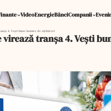
Finante
Video
Energie
Bănci
Companii
Eveni
nşa 4. Veşti bune înainte de sărbători
 virează tranşa 4. Veşti bu