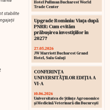
rimarea
Hotel Pullman Bucharest World
Trade Center
t stabilite
Upgrade România: Viața după
ngajații
PNRR: Cum evităm
prăbușirea investițiilor în
2027?
27.05.2026
JW Marriott Bucharest Grand
Hotel, Sala Galați
2
CONFERINȚA
UNIVERSITĂȚILOR EDIȚIA A
VI-A
10.06.2026
Universitatea de Științe Agronomice
și Medicină Veterinară din București