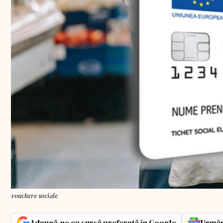
vouchere sociale
Adaugă-ne ca sursă preferată în Google
Urmăr