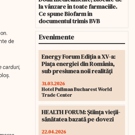
la vânzare în toate farmaciile.
Ce spune Biofarm în
documentul trimis BVB
ion.
Evenimente
inte de
Energy Forum Ediția a XV-a:
Piața energiei din România,
 carduri,
sub presiunea noii realități
oloș.
31.03.2026
Hotel Pullman Bucharest World
Trade Center
HEALTH FORUM: Știința vieții-
sănătatea bazată pe dovezi
22.04.2026