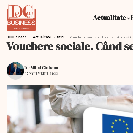
Actualitate
›
›
›
Vouchere sociale. Când se virează tra
DCBusiness
Actualitate
Stiri
Vouchere sociale. Când se
De
Mihai Ciobanu
07 NOIEMBRIE 2022