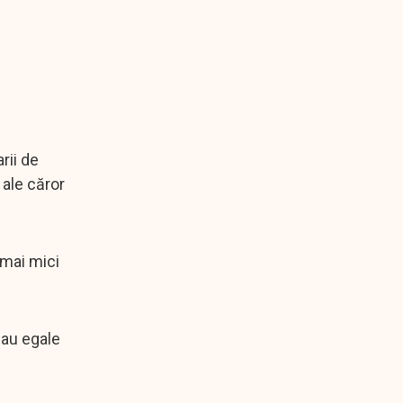
rii de
 ale căror
 mai mici
sau egale