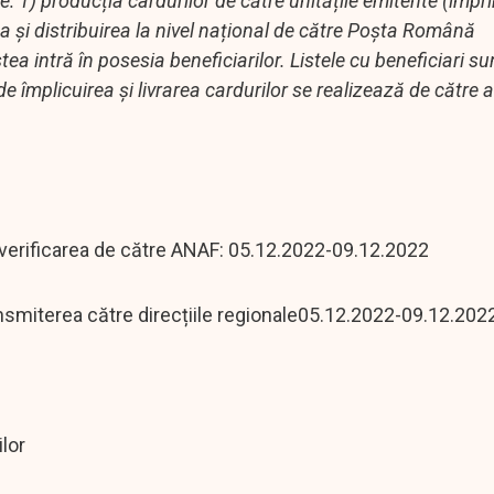
e: 1) producția cardurilor de către unitățile emitente (imp
rea și distribuirea la nivel național de către Poșta Română
a intră în posesia beneficiarilor. Listele cu beneficiari sun
de împlicuirea și livrarea cardurilor se realizează de către a
i verificarea de către ANAF: 05.12.2022-09.12.2022
nsmiterea către direcțiile regionale05.12.2022-09.12.202
ilor