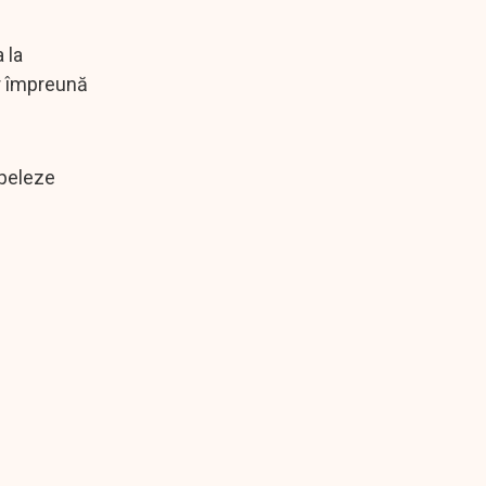
 la
ar împreună
apeleze