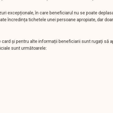
azuri excepționale, în care beneficiarul nu se poate deplasa
poate încredința tichetele unei persoane apropiate, dar do
card și pentru alte informații beneficiarii sunt rugați să 
ficiale sunt următoarele: