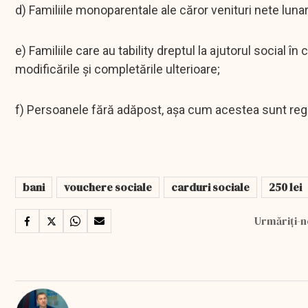
d) Familiile monoparentale ale căror venituri nete lun
e) Familiile care au tability dreptul la ajutorul social î
modificările și completările ulterioare;
f) Persoanele fără adăpost, așa cum acestea sunt regle
bani
vouchere sociale
carduri sociale
250 lei
Urmăriți-n