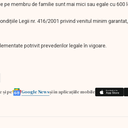
are pe membru de familie sunt mai mici sau egale cu 600 l
n condițiile Legii nr. 416/2001 privind venitul minim garantat
mentate potrivit prevederilor legale în vigoare.
Google News
e și pe
și în aplicațiile mobile