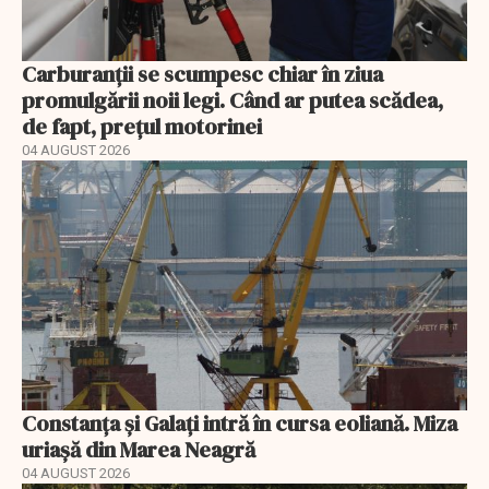
Carburanții se scumpesc chiar în ziua
promulgării noii legi. Când ar putea scădea,
de fapt, prețul motorinei
04 AUGUST 2026
Constanța și Galați intră în cursa eoliană. Miza
uriașă din Marea Neagră
04 AUGUST 2026