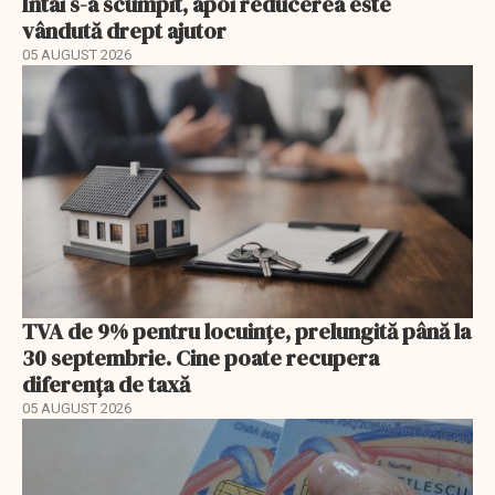
Întâi s-a scumpit, apoi reducerea este
vândută drept ajutor
05 AUGUST 2026
TVA de 9% pentru locuințe, prelungită până la
30 septembrie. Cine poate recupera
diferența de taxă
05 AUGUST 2026
EXCLUSIV