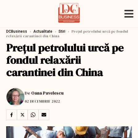
›
›
›
Prețul petrolului urcă pe fondul
DCBusiness
Actualitate
Stiri
relaxării carantinei din China
Prețul petrolului urcă pe
fondul relaxării
carantinei din China
De
Oana Pavelescu
02 DECEMBRIE 2022