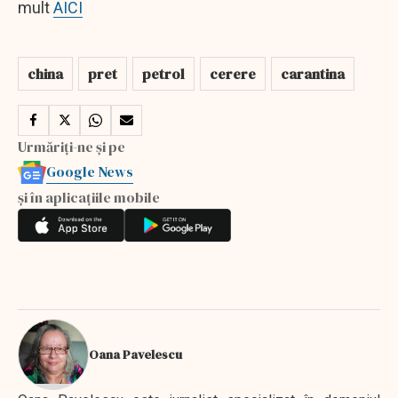
mult
AICI
china
pret
petrol
cerere
carantina
Urmăriți-ne și pe
Google News
și în aplicațiile mobile
Oana Pavelescu