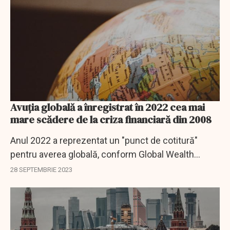
Avuția globală a înregistrat în 2022 cea mai
mare scădere de la criza financiară din 2008
Anul 2022 a reprezentat un "punct de cotitură"
pentru averea globală, conform Global Wealth
Report, un studiu al companiei financiare germane
28 SEPTEMBRIE 2023
Allianz.