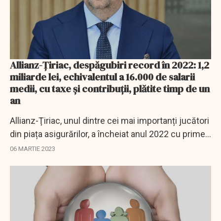
Allianz-Țiriac, despăgubiri record în 2022: 1,2
miliarde lei, echivalentul a 16.000 de salarii
medii, cu taxe și contribuții, plătite timp de un
an
Allianz-Ţiriac, unul dintre cei mai importanți jucători
din piața asigurărilor, a încheiat anul 2022 cu prime
brute subscrise în valoare de 2,9 miliarde de lei, în
06 MARTIE 2023
creştere cu peste 40%...