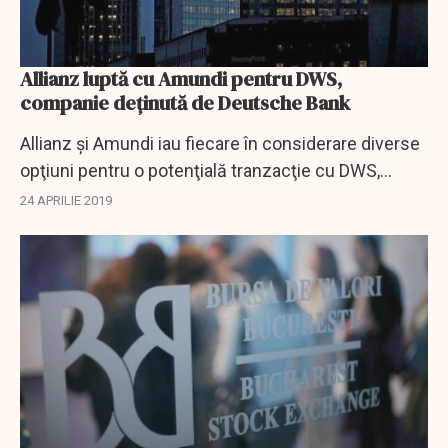
Allianz luptă cu Amundi pentru DWS,
companie deţinută de Deutsche Bank
Allianz şi Amundi iau fiecare în considerare diverse
opţiuni pentru o potenţială tranzacţie cu DWS,
compania de gestionare a activelor al cărei acţionar
24 APRILIE 2019
majoritar este Deutsche Bank, au...