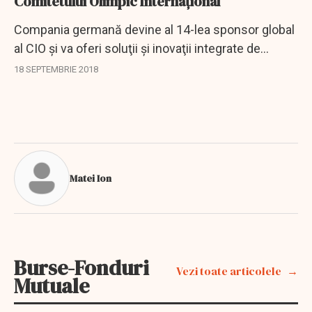
Comitetului Olimpic Internațional
Compania germană devine al 14-lea sponsor global
al CIO şi va oferi soluţii şi inovaţii integrate de
asigurare pentru sprijinirea mişcării olimpice,
18 SEPTEMBRIE 2018
inclusiv a comitetelor de organizare a...
Matei Ion
Burse-Fonduri
Vezi toate articolele
Mutuale