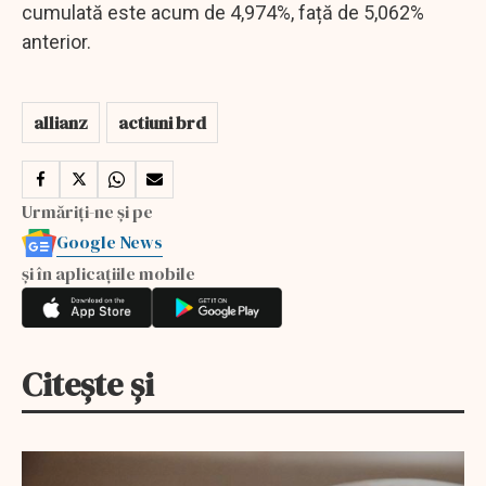
cumulată este acum de 4,974%, față de 5,062%
anterior.
allianz
actiuni brd
Urmăriți-ne și pe
Google News
și în aplicațiile mobile
Citește și