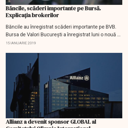
Băncile, scăderi importante pe Bursă.
Explicaţia brokerilor
Băncile au înregistrat scăderi importante pe BVB.
Bursa de Valori București a înregistrat luni o nouă zi
pe roșu, indicele Bet scăzând cu -4.23% pentru a
15 IANUARIE 2019
închide la 6,934.35 puncte
Allianz a devenit sponsor GLOBAL al