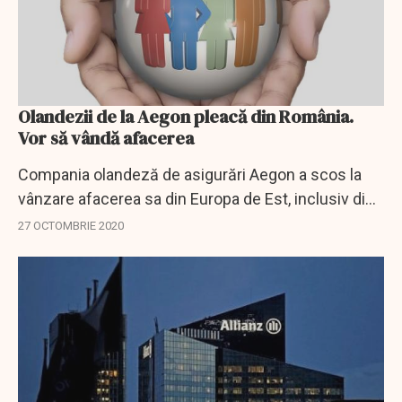
Olandezii de la Aegon pleacă din România.
Vor să vândă afacerea
Compania olandeză de asigurări Aegon a scos la
vânzare afacerea sa din Europa de Est, inclusiv din
România, în încercarea de a obţine numerar pentru
27 OCTOMBRIE 2020
a face faţă mai bine efectelor negative...