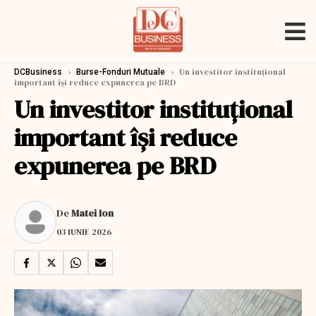
›
›
Un investitor instituțional
DCBusiness
Burse-Fonduri Mutuale
important își reduce expunerea pe BRD
Un investitor instituțional
important își reduce
expunerea pe BRD
De
Matei Ion
03 IUNIE 2026