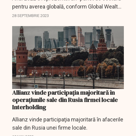
pentru averea globală, conform Global Wealth
Report, un studiu al companiei financiare
28 SEPTEMBRIE 2023
germane Allianz.
Allianz vinde participaţia majoritară în
operaţiunile sale din Rusia firmei locale
Interholding
Allianz vinde participaţia majoritară în afacerile
sale din Rusia unei firme locale.