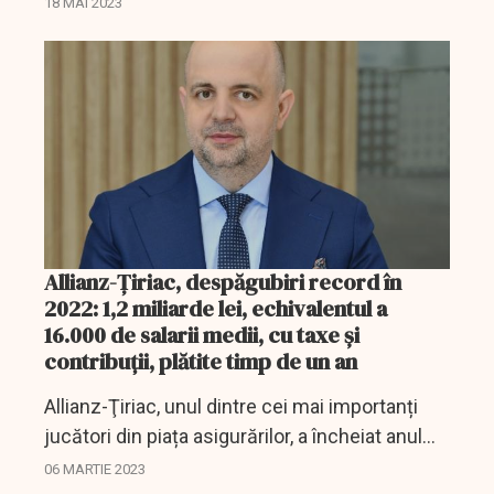
18 MAI 2023
Allianz-Țiriac, despăgubiri record în
2022: 1,2 miliarde lei, echivalentul a
16.000 de salarii medii, cu taxe și
contribuții, plătite timp de un an
Allianz-Ţiriac, unul dintre cei mai importanți
jucători din piața asigurărilor, a încheiat anul
2022 cu prime brute subscrise în valoare de
06 MARTIE 2023