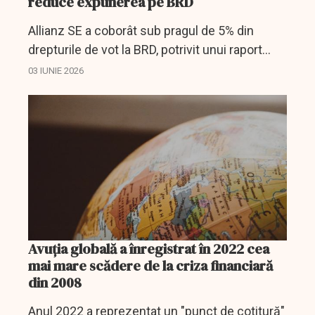
reduce expunerea pe BRD
Allianz SE a coborât sub pragul de 5% din
drepturile de vot la BRD, potrivit unui raport
curent transmis Bursei.
03 IUNIE 2026
Avuția globală a înregistrat în 2022 cea
mai mare scădere de la criza financiară
din 2008
Anul 2022 a reprezentat un "punct de cotitură"