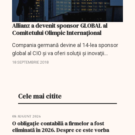
Allianz a devenit sponsor GLOBAL al
Comitetului Olimpic Internațional
Compania germană devine al 14-lea sponsor
global al CIO şi va oferi soluţii şi inovaţii
integrate de asigurare pentru sprijinirea
18 SEPTEMBRIE 2018
mişcării olimpice, inclusiv a comitetelor de
organizare a...
Cele mai citite
08 AUGUST 2026
O obligație contabilă a firmelor a fost
eliminată în 2026. Despre ce este vorba