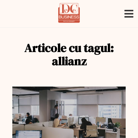
Articole cu tagul:
allianz