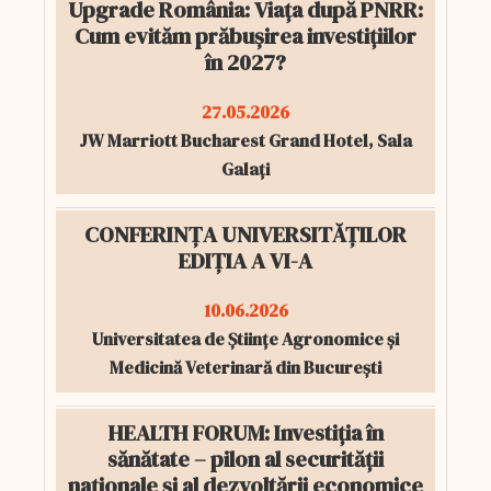
Upgrade România: Viața după PNRR:
Cum evităm prăbușirea investițiilor
în 2027?
27.05.2026
JW Marriott Bucharest Grand Hotel, Sala
Galați
CONFERINȚA UNIVERSITĂȚILOR
EDIȚIA A VI-A
10.06.2026
Universitatea de Științe Agronomice și
Medicină Veterinară din București
HEALTH FORUM: Investiția în
sănătate – pilon al securității
naționale și al dezvoltării economice