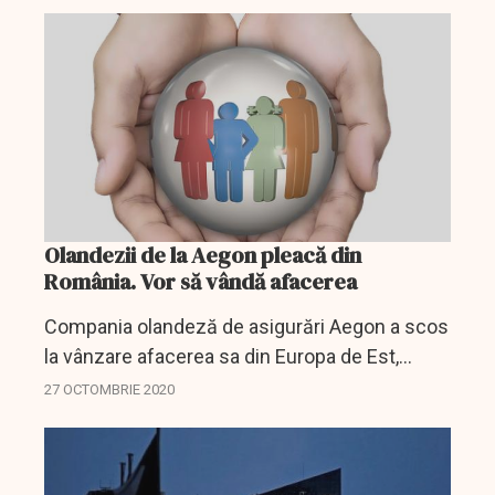
2,9 miliarde de lei, în creştere cu peste 40%...
Olandezii de la Aegon pleacă din
România. Vor să vândă afacerea
Compania olandeză de asigurări Aegon a scos
la vânzare afacerea sa din Europa de Est,
inclusiv din România, în încercarea de a obţine
27 OCTOMBRIE 2020
numerar pentru a face faţă mai bine efectelor
negative...