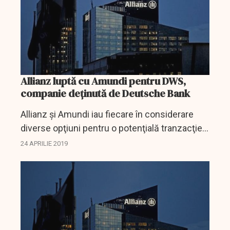
Allianz luptă cu Amundi pentru DWS,
companie deţinută de Deutsche Bank
Allianz şi Amundi iau fiecare în considerare
diverse opţiuni pentru o potenţială tranzacţie
cu DWS, compania de gestionare a activelor al
24 APRILIE 2019
cărei acţionar majoritar este Deutsche Bank,
au...