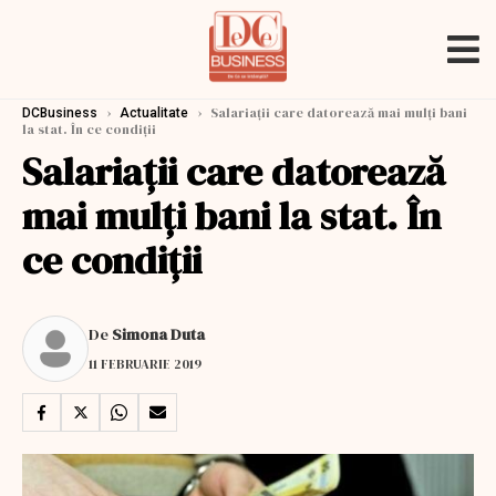
›
›
Salariații care datorează mai mulți bani
DCBusiness
Actualitate
la stat. În ce condiții
Salariații care datorează
mai mulți bani la stat. În
ce condiții
De
Simona Duta
11 FEBRUARIE 2019