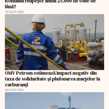
România risipește anual 25.000 de tone de
lână?
10 IULIE 2026
OMV Petrom estimează impact negativ din
taxa de solidaritate și plafonarea marjelor la
carburanți
09 IULIE 2026