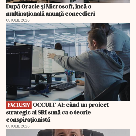
După Oracle şi Microsoft, încă o
multinaţională anunţă concedieri
08 IULIE 2026
EXCLUSIV
OCCULT-AI: când un proiect
EXCLUSIV
strategic al SRI sună ca o teorie
conspiraționistă
08 IULIE 2026