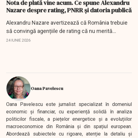
Nota de plată vine acum. Ce spune Alexandru
Nazare despre rating, PNRR și datoria publică
Alexandru Nazare avertizează că România trebuie
să convingă agențiile de rating că nu merită
retrogradarea la categoria junk.
24 IUNIE 2026
Oana Pavelescu
Oana Pavelescu este jurnalist specializat în domeniul
economic și financiar, cu experiență solidă în analiza
politicilor fiscale, a piețelor energetice și a evoluțiilor
macroeconomice din România și din spațiul european.
Abordează subiectele cu rigoare, atenție la detaliu și