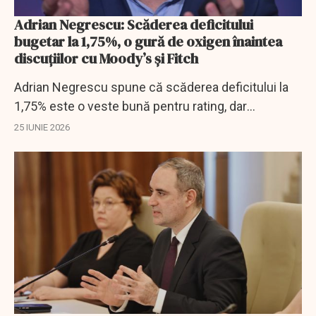
Adrian Negrescu: Scăderea deficitului
bugetar la 1,75%, o gură de oxigen înaintea
discuțiilor cu Moody’s și Fitch
Adrian Negrescu spune că scăderea deficitului la
1,75% este o veste bună pentru rating, dar
avertizează că România rămâne prinsă în datoria
25 IUNIE 2026
publică.