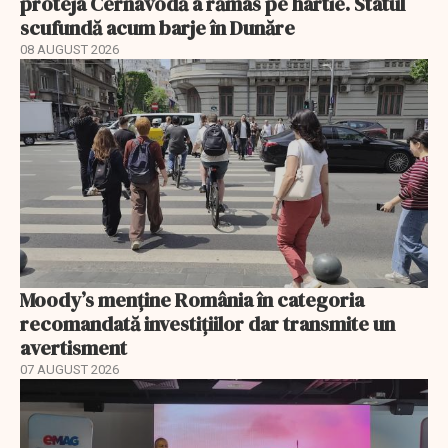
proteja Cernavodă a rămas pe hârtie. Statul
scufundă acum barje în Dunăre
08 AUGUST 2026
Moody’s menține România în categoria
recomandată investițiilor dar transmite un
avertisment
07 AUGUST 2026