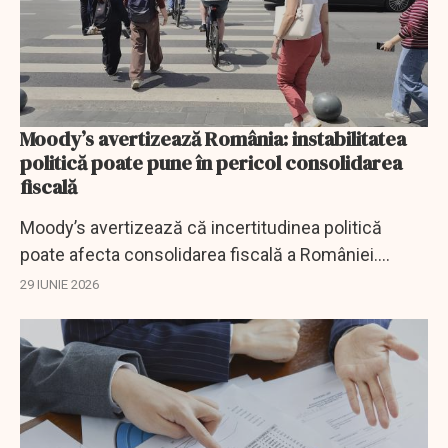
Moody’s avertizează România: instabilitatea
politică poate pune în pericol consolidarea
fiscală
Moody’s avertizează că incertitudinea politică
poate afecta consolidarea fiscală a României.
Ministerul Finanțelor spune că stabilitatea este
29 IUNIE 2026
esențială pentru evitarea retrogradării la...