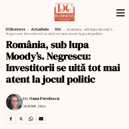
›
›
›
România, sub lupa Moody’s.
DCBusiness
Actualitate
Stiri
Negrescu: Investitorii se uită tot mai atent la jocul politic
România, sub lupa
Moody’s. Negrescu:
Investitorii se uită tot mai
atent la jocul politic
De
Oana Pavelescu
30 IUNIE 2026