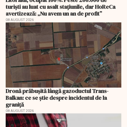
Litoralul, ocupat 100%. Peste 200.000 de
turiști au luat cu asalt stațiunile, dar HoReCa
avertizează: „Nu avem un an de profit”
08 AUGUST 2026
Dronă prăbușită lângă gazoductul Trans-
Balkan: ce se știe despre incidentul de la
graniță
08 AUGUST 2026