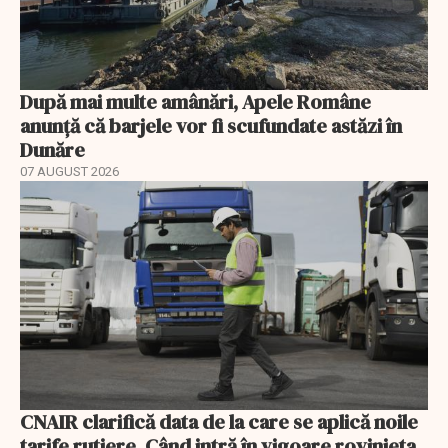
După mai multe amânări, Apele Române
anunță că barjele vor fi scufundate astăzi în
Dunăre
07 AUGUST 2026
CNAIR clarifică data de la care se aplică noile
tarife rutiere. Când intră în vigoare rovinieta