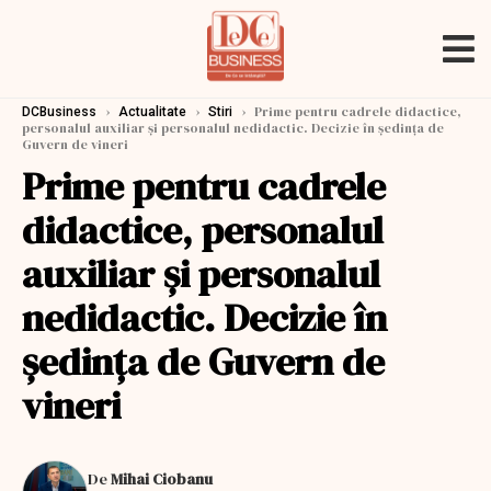
›
›
›
Prime pentru cadrele didactice,
DCBusiness
Actualitate
Stiri
personalul auxiliar şi personalul nedidactic. Decizie în şedinţa de
Guvern de vineri
Prime pentru cadrele
didactice, personalul
auxiliar şi personalul
nedidactic. Decizie în
şedinţa de Guvern de
vineri
De
Mihai Ciobanu