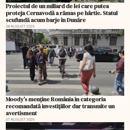
Proiectul de un miliard de lei care putea
proteja Cernavodă a rămas pe hârtie. Statul
scufundă acum barje în Dunăre
08 AUGUST 2026
Moody’s menține România în categoria
recomandată investițiilor dar transmite un
avertisment
07 AUGUST 2026