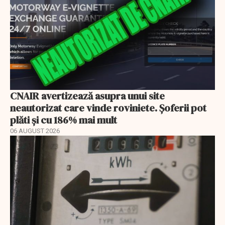
CNAIR avertizează asupra unui site
neautorizat care vinde roviniete. Șoferii pot
plăti și cu 186% mai mult
06 AUGUST 2026