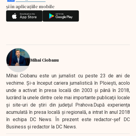
și în aplicațiile mobile
Mihai Ciobanu
Mihai Ciobanu este un jurnalist cu peste 23 de ani de
vechime. Şi-a început cariera jurnalistică în Ploieşti, acolo
unde a activat în presa locală din 2003 şi până în 2018,
lucrând la unele dintre cele mai importante publicaţii locale
şi site-uri de ştiri din judeţul Prahova.După experienţa
acumulată în presa locală şi regională, a intrat în anul 2018
în echipa DC News. În prezent este redactor-şef DC
Business şi redactor la DC News.