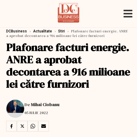
›
›
›
Plafonare facturi energie. ANRE
DCBusiness
Actualitate
Stiri
a aprobat decontarea a 916 milioane lei către furnizori
Plafonare facturi energie.
ANRE a aprobat
decontarea a 916 milioane
lei către furnizori
De
Mihai Ciobanu
05 IULIE 2022