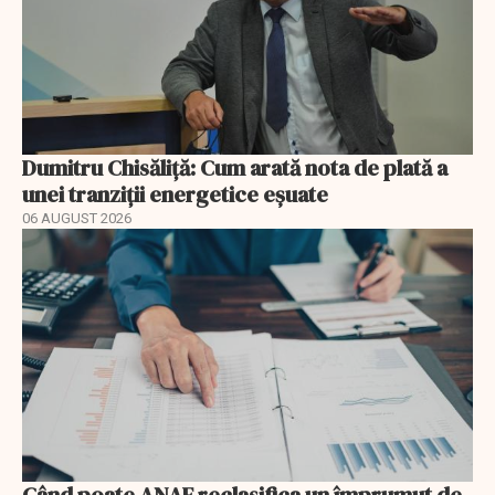
Dumitru Chisăliță: Cum arată nota de plată a
unei tranziții energetice eșuate
06 AUGUST 2026