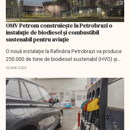
OMV Petrom construieşte la Petrobrazi o
instalaţie de biodiesel şi combustibil
sustenabil pentru aviaţie
O nouă instalaţie la Rafinăria Petrobrazi va produce
250.000 de tone de biodiesel sustenabil (HVO) şi
combustibil sustenabil pentru aviaţie (SAF).
20 MAI 2026