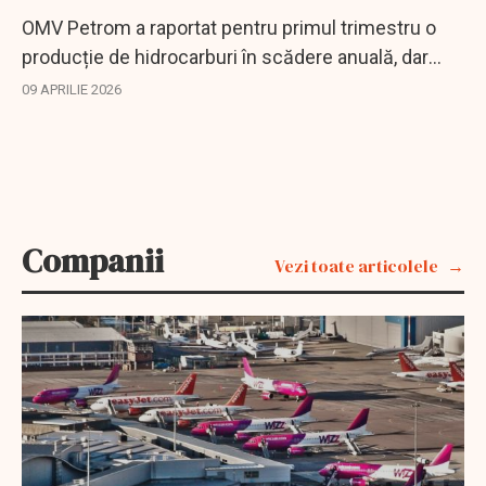
OMV Petrom a raportat pentru primul trimestru o
producție de hidrocarburi în scădere anuală, dar
ușor în creștere față de trimestrul anterior, pe
09 APRILIE 2026
fondul reducerii producției de țiței și...
Companii
Vezi toate articolele