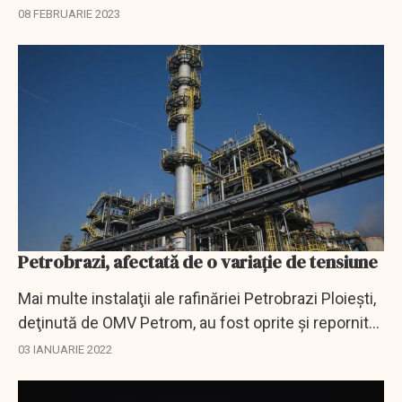
efectuat pe fondul numeroaselor sesizări privind
08 FEBRUARIE 2023
disconfortul olfactiv şi a apariţiei unui...
Petrobrazi, afectată de o variație de tensiune
Mai multe instalaţii ale rafinăriei Petrobrazi Ploieşti,
deţinută de OMV Petrom, au fost oprite şi repornite,
din cauza unei variaţii de tensiune care s-a produs
03 IANUARIE 2022
duminică după-amiaza, au...