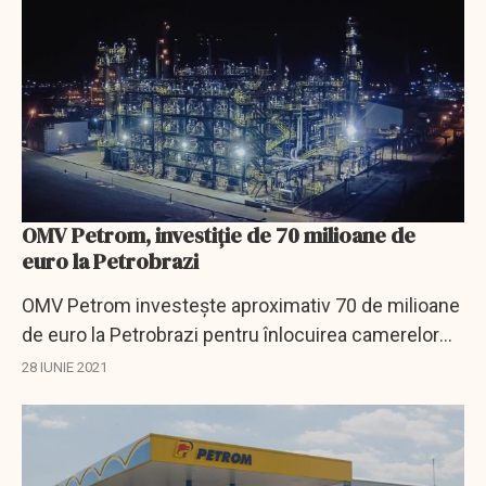
OMV Petrom, investiție de 70 milioane de
euro la Petrobrazi
OMV Petrom investeşte aproximativ 70 de milioane
de euro la Petrobrazi pentru înlocuirea camerelor
de cocsare, noile camere fiind realizate în România
28 IUNIE 2021
şi având o durată de viaţă de peste 20...