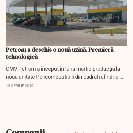
Petrom a deschis o nouă uzină. Premieră
tehnologică
OMV Petrom a început în luna martie producţia la
noua unitate Policombustibili din cadrul rafinăriei
Petrobrazi, după investiţii de 65 de milioane de
15 APRILIE 2019
euro, transmite Agerpres. Noua unitate...
Companii