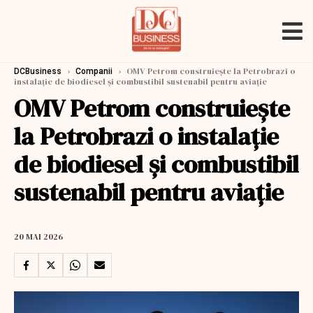
›
›
OMV Petrom construieşte la Petrobrazi o
DCBusiness
Companii
instalaţie de biodiesel şi combustibil sustenabil pentru aviaţie
OMV Petrom construieşte
la Petrobrazi o instalaţie
de biodiesel şi combustibil
sustenabil pentru aviaţie
20 MAI 2026