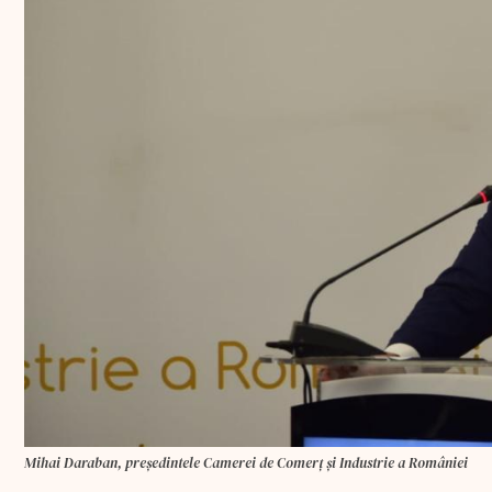
Mihai Daraban, președintele Camerei de Comerț și Industrie a României