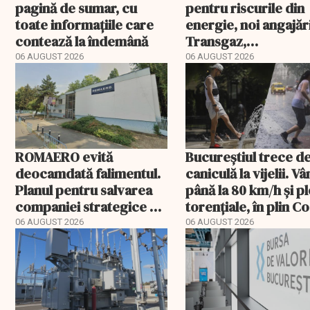
pagină de sumar, cu
pentru riscurile din
toate informațiile care
energie, noi angajări
contează la îndemână
Transgaz,
Transelectrica și
06 AUGUST 2026
06 AUGUST 2026
Hidroelectrica și
programul pentru d
ROMAERO evită
Bucureștiul trece de
deocamdată falimentul.
caniculă la vijelii. V
Planul pentru salvarea
până la 80 km/h și pl
companiei strategice a
torențiale, în plin C
fost confirmat
portocaliu
06 AUGUST 2026
06 AUGUST 2026