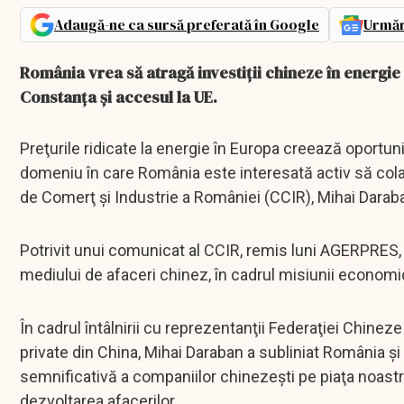
Adaugă-ne ca sursă preferată în Google
Urmăr
România vrea să atragă investiții chineze în energie
Constanța și accesul la UE.
Preţurile ridicate la energie în Europa creează oportuni
domeniu în care România este interesată activ să colab
de Comerţ şi Industrie a României (CCIR), Mihai Daraban, 
Potrivit unui comunicat al CCIR, remis luni AGERPRES, 
mediului de afaceri chinez, în cadrul misiunii econom
În cadrul întâlnirii cu reprezentanţii Federaţiei Chineze
private din China, Mihai Daraban a subliniat România şi 
semnificativă a companiilor chinezeşti pe piaţa noas
dezvoltarea afacerilor.