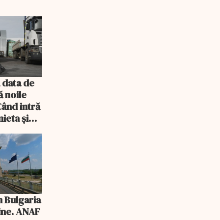
 data de
ă noile
Când intră
ieta și
n Bulgaria
tine. ANAF