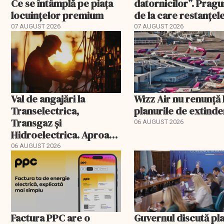
Ce se întâmplă pe piața
datornicilor”. Pragu
locuințelor premium
de la care restanțel
devin publice
07 AUGUST 2026
07 AUGUST 2026
Val de angajări la
Wizz Air nu renunță 
Transelectrica,
planurile de extind
Transgaz și
06 AUGUST 2026
Hidroelectrica. Aproape
400 de posturi aprobate
06 AUGUST 2026
Factura PPC are o
Guvernul discută pl