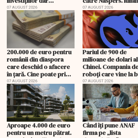
investițiilor dar
către Naspers. Iulia
transmite un
Stanciu iese din
07 AUGUST 2026
07 AUGUST 2026
avertisment
acționariat
200.000 de euro pentru
Pariul de 900 de
românii din diaspora
milioane de dolari al
care deschid o afacere
Chinei. Compania d
în țară. Cine poate primi
roboți care vine la 
banii și ce trebuie
07 AUGUST 2026
07 AUGUST 2026
rambursat
Aproape 4.000 de euro
Când îți pune ANAF
pentru un metru pătrat.
firma pe „lista