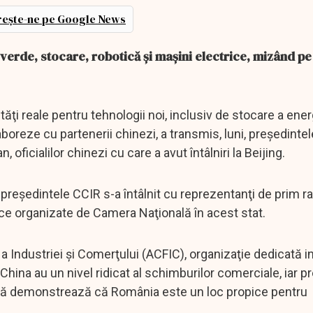
ește-ne pe Google News
 verde, stocare, robotică și mașini electrice, mizând pe
tăţi reale pentru tehnologii noi, inclusiv de stocare a ener
oreze cu partenerii chinezi, a transmis, luni, preşedinte
oficialilor chinezi cu care a avut întâlniri la Beijing.
preşedintele CCIR s-a întâlnit cu reprezentanţi de prim ra
ice organizate de Camera Naţională în acest stat.
 a Industriei şi Comerţului (ACFIC), organizaţie dedicată ini
China au un nivel ridicat al schimburilor comerciale, iar p
tră demonstrează că România este un loc propice pentru