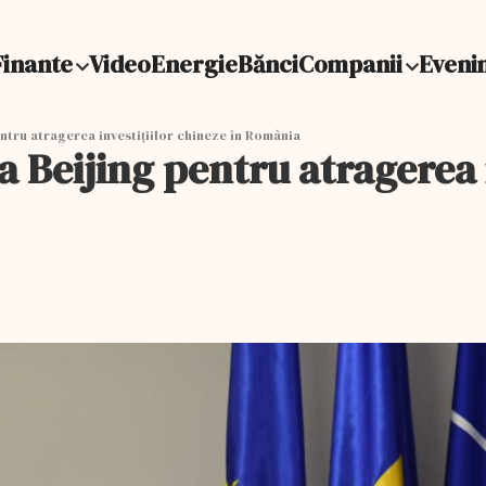
Finante
Video
Energie
Bănci
Companii
Eveni
entru atragerea investițiilor chineze în România
a Beijing pentru atragerea i