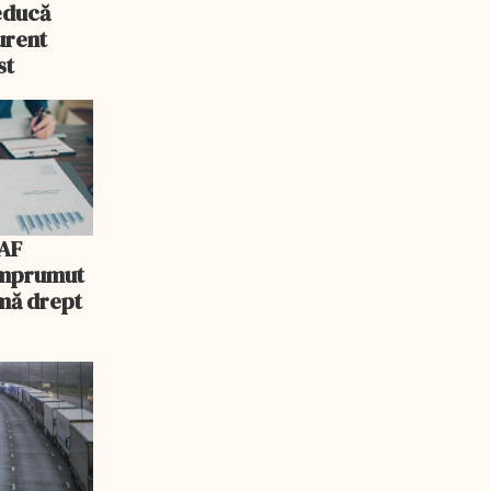
educă
urent
st
AF
 împrumut
mă drept