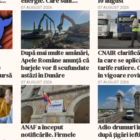
n
energie. Care sunt
10 august
condițiile
07 AUGUST 2026
07 AUGUST 2026
După mai multe amânări,
CNAIR clarifică
Apele Române anunță că
la care se aplic
e
barjele vor fi scufundate
tarife rutiere. 
bursă
astăzi în Dunăre
în vigoare rovin
TollRo
07 AUGUST 2026
07 AUGUST 2026
ANAF a început
Adio drumuri î
notificările. Firmele
după țigări ief