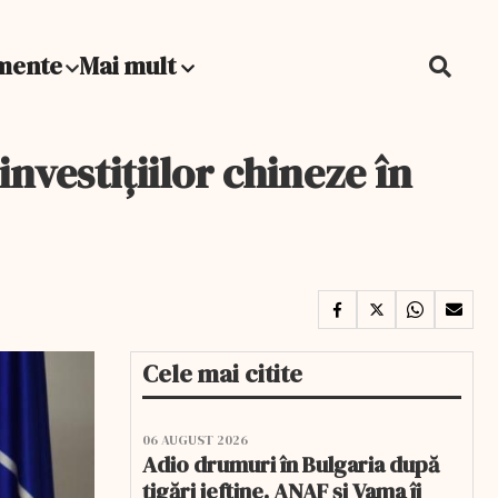
mente
Mai mult
nvestițiilor chineze în
Cele mai citite
06 AUGUST 2026
Adio drumuri în Bulgaria după
țigări ieftine. ANAF și Vama îi