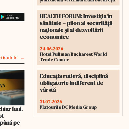
HEALTH FORUM: Investiția în
sănătate – pilon al securității
naționale și al dezvoltării
economice
24.06.2026
Hotel Pullman Bucharest World
rticolele
Trade Center
Educația rutieră, disciplină
obligatorie indiferent de
vârstă
31.07.2026
Platourile DC Media Group
iar luni.
ot
 până pe