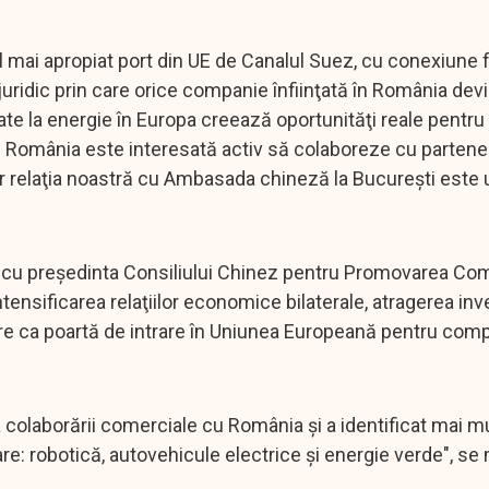
l mai apropiat port din UE de Canalul Suez, cu conexiune f
u juridic prin care orice companie înfiinţată în România dev
cate la energie în Europa creează oportunităţi reale pentru
re România este interesată activ să colaboreze cu partener
iar relaţia noastră cu Ambasada chineză la Bucureşti este
tă cu preşedinta Consiliului Chinez pentru Promovarea Com
ntensificarea relaţiilor economice bilaterale, atragerea inve
tre ca poartă de intrare în Uniunea Europeană pentru comp
colaborării comerciale cu România şi a identificat mai mul
care: robotică, autovehicule electrice şi energie verde", se