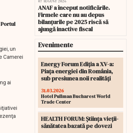
07 AUGUST 2026
ANAF a început notificările.
Firmele care nu au depus
bilanțurile pe 2025 riscă să
 Portul
ajungă inactive fiscal
Evenimente
giei, un
le Camerei
Energy Forum Ediția a XV-a:
Piața energiei din România,
sub presiunea noii realități
ng ai
31.03.2026
Hotel Pullman Bucharest World
Trade Center
ţiativei
rezenţa
HEALTH FORUM: Știința vieții-
sănătatea bazată pe dovezi