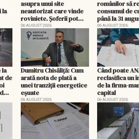
asupra unui site
românilor să r
 la
neautorizat care vinde
consumul de c
roviniete. Șoferii pot
până la 31 augu
plăti și cu 186% mai mult
06 AUGUST 2026
06 AUGUST 2026
i
 la
Dumitru Chisăliță: Cum
Când poate AN
ânt de
arată nota de plată a
reclasifica un
oi
unei tranziții energetice
de la firma-ma
od
eșuate
capital
06 AUGUST 2026
06 AUGUST 2026