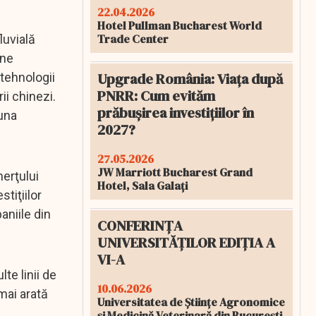
22.04.2026
Hotel Pullman Bucharest World
Trade Center
luvială
ine
Upgrade România: Viața după
 tehnologii
PNRR: Cum evităm
ii chinezi.
prăbușirea investițiilor în
 una
2027?
27.05.2026
JW Marriott Bucharest Grand
erţului
Hotel, Sala Galați
stiţiilor
aniile din
CONFERINȚA
UNIVERSITĂȚILOR EDIȚIA A
VI-A
te linii de
10.06.2026
 mai arată
Universitatea de Științe Agronomice
și Medicină Veterinară din București