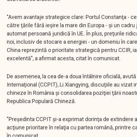
"Avem avantaje strategice clare: Portul Constanţa - ce
către ţările fără ieşire la mare din Europa - şi un cadr
automat persoană juridică în UE. În plus, preţurile ridi
noi, inclusiv de stocare a energiei - un domeniu în ca
China reprezintă o prioritate strategică pentru CCIR, 
excelentă", a afirmat acesta, citat în comunicat.
De asemenea, la cea de-a doua întâlnire oficială, avu
Internaţional (CCPIT), Li Xiangying, discuţiile au vizat i
chineze în România şi consolidarea poziţiei ţării noas
Republica Populară Chineză.
"Preşedinta CCPIT şi-a exprimat dorinţa de extindere a 
acţiune prioritare în relaţia cu partea română, printre 
în comunicat.