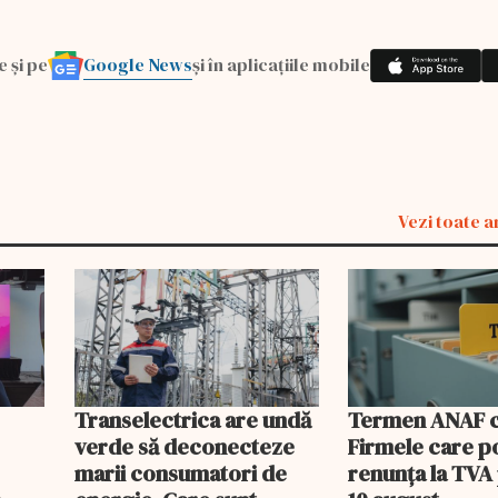
Google News
e și pe
și în aplicațiile mobile
Vezi toate a
Transelectrica are undă
Termen ANAF ch
verde să deconecteze
Firmele care p
marii consumatori de
renunța la TVA