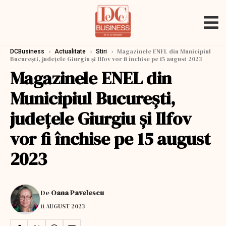
›
›
›
Magazinele ENEL din Municipiul
DCBusiness
Actualitate
Stiri
București, județele Giurgiu și Ilfov vor fi închise pe 15 august 2023
Magazinele ENEL din
Municipiul București,
județele Giurgiu și Ilfov
vor fi închise pe 15 august
2023
De
Oana Pavelescu
11 AUGUST 2023