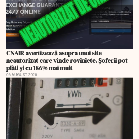
CNAIR avertizează asupra unui site
neautorizat care vinde roviniete. Șoferii pot
plăti și cu 186% mai mult
06 AUGUST 2026