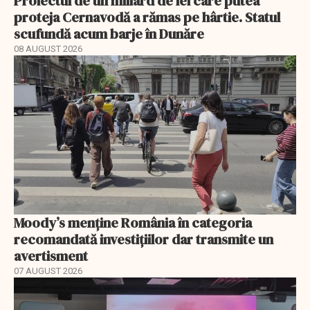
Proiectul de un miliard de lei care putea
proteja Cernavodă a rămas pe hârtie. Statul
scufundă acum barje în Dunăre
08 AUGUST 2026
Moody’s menține România în categoria
recomandată investițiilor dar transmite un
avertisment
07 AUGUST 2026