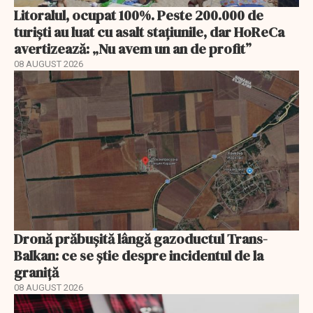
Litoralul, ocupat 100%. Peste 200.000 de
turiști au luat cu asalt stațiunile, dar HoReCa
avertizează: „Nu avem un an de profit”
08 AUGUST 2026
Dronă prăbușită lângă gazoductul Trans-
Balkan: ce se știe despre incidentul de la
graniță
08 AUGUST 2026