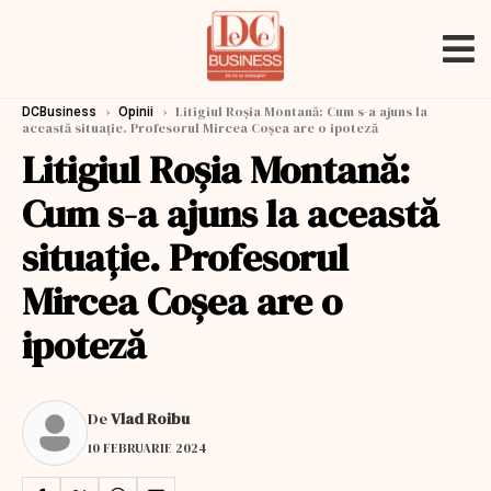
›
›
Litigiul Roșia Montană: Cum s-a ajuns la
DCBusiness
Opinii
această situație. Profesorul Mircea Coșea are o ipoteză
Litigiul Roșia Montană:
Cum s-a ajuns la această
situație. Profesorul
Mircea Coșea are o
ipoteză
De
Vlad Roibu
10 FEBRUARIE 2024