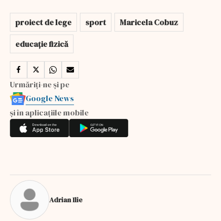
proiect de lege
sport
Maricela Cobuz
educație fizică
Urmăriți-ne și pe
Google News
și în aplicațiile mobile
Adrian Ilie