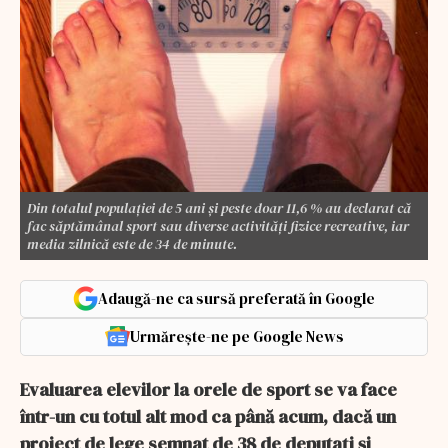
Din totalul populaţiei de 5 ani şi peste doar 11,6 % au declarat că
fac săptămânal sport sau diverse activităţi fizice recreative, iar
media zilnică este de 34 de minute.
Adaugă-ne ca sursă preferată în Google
Urmărește-ne pe Google News
Evaluarea elevilor la orele de sport se va face
într-un cu totul alt mod ca până acum, dacă un
proiect de lege semnat de 38 de deputați și