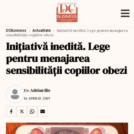
›
›
Inițiativă inedită. Lege pentru menajarea
DCBusiness
Actualitate
sensibilității copiilor obezi
Inițiativă inedită. Lege
pentru menajarea
sensibilității copiilor obezi
De
Adrian Ilie
16 APRILIE 2019