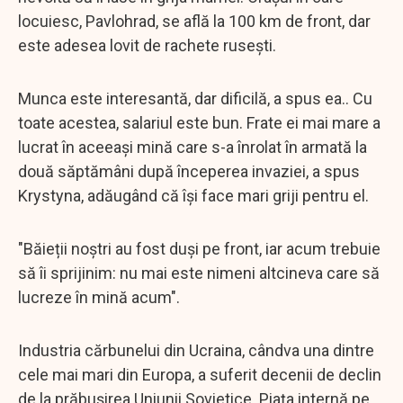
locuiesc, Pavlohrad, se află la 100 km de front, dar
este adesea lovit de rachete rusești.
Munca este interesantă, dar dificilă, a spus ea.. Cu
toate acestea, salariul este bun. Frate ei mai mare a
lucrat în aceeași mină care s-a înrolat în armată la
două săptămâni după începerea invaziei, a spus
Krystyna, adăugând că își face mari griji pentru el.
"Băieții noștri au fost duși pe front, iar acum trebuie
să îi sprijinim: nu mai este nimeni altcineva care să
lucreze în mină acum".
Industria cărbunelui din Ucraina, cândva una dintre
cele mai mari din Europa, a suferit decenii de declin
de la prăbușirea Uniunii Sovietice. Piața internă pe