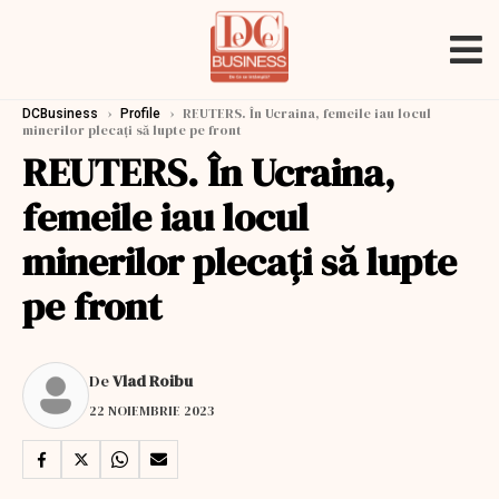
›
›
REUTERS. În Ucraina, femeile iau locul
DCBusiness
Profile
minerilor plecați să lupte pe front
REUTERS. În Ucraina,
femeile iau locul
minerilor plecați să lupte
pe front
De
Vlad Roibu
22 NOIEMBRIE 2023