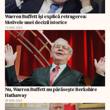
Warren Buffett își explică retragerea:
Motivele unei decizii istorice
15 MAI 2025
Nu, Warren Buffett nu părăsește Berkshire
Hathaway
06 MAI 2025