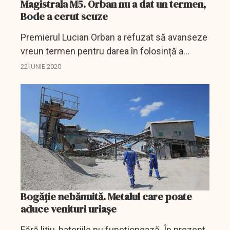
Magistrala M5. Orban nu a dat un termen,
Bode a cerut scuze
Premierul Lucian Orban a refuzat să avanseze
vreun termen pentru darea în folosință a
magistralei 5 Drumul Taberei, după ce ultimul
22 IUNIE 2020
termen, care expiră pe 30 iunie, a fost din nou
amânat.
Bogăție nebănuită. Metalul care poate
aduce venituri uriașe
Fără litiu, bateriile nu funcționează. În prezent,