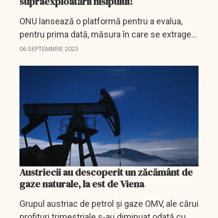
supraexploatării nisipului!
ONU lansează o platformă pentru a evalua,
pentru prima dată, măsura în care se extrage
nisip de pe fundul mării. Organizația este
06 SEPTEMBRIE 2023
îngrijorată de supraexploatarea acestei
resurse, care...
Austriecii au descoperit un zăcământ de
gaze naturale, la est de Viena
Grupul austriac de petrol și gaze OMV, ale cărui
profituri trimestriale s-au diminuat odată cu