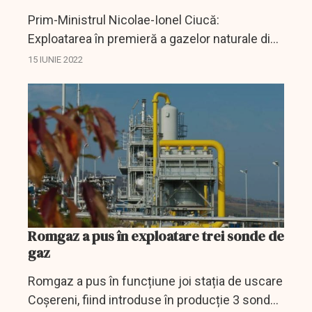
Prim-Ministrul Nicolae-Ionel Ciucă:
Exploatarea în premieră a gazelor naturale din
Marea Neagră va consolida capacitatea
15 IUNIE 2022
României de a asigura necesarul de gaze
naturale din consumul intern
Romgaz a pus în exploatare trei sonde de
gaz
Romgaz a pus în funcțiune joi stația de uscare
Coșereni, fiind introduse în producție 3 sonde,