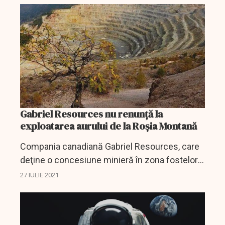
din...
Gabriel Resources nu renunță la
exploatarea aurului de la Roșia Montană
Compania canadiană Gabriel Resources, care
deţine o concesiune minieră în zona fostelor
mine romane de aur de la Roşia Montană, sit
27 IULIE 2021
inclus marţi în Patrimoniul Mondial UNESCO,
nu a exclus...