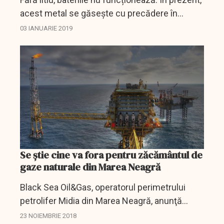
acest metal se găsește cu precădere în
America de Sud și în Australia. Totuși,
03 IANUARIE 2019
Portugalia ar putea deveni un important
furnizor de litiu,...
Se știe cine va fora pentru zăcământul de
gaze naturale din Marea Neagră
Black Sea Oil&Gas, operatorul perimetrului
petrolifer Midia din Marea Neagră, anunţă
semnarea contractului de antrepriză generală
23 NOIEMBRIE 2018