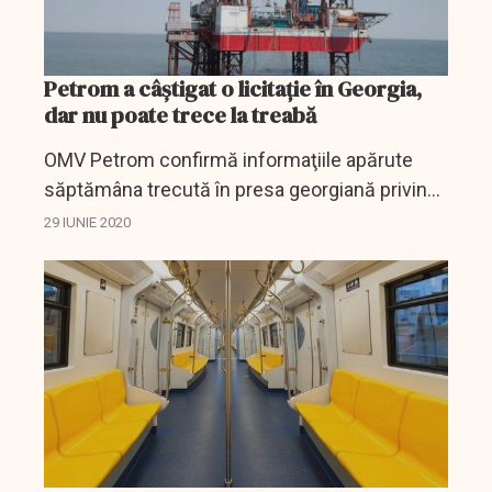
Petrom a câștigat o licitație în Georgia,
dar nu poate trece la treabă
OMV Petrom confirmă informaţiile apărute
săptămâna trecută în presa georgiană privind
câştigarea unei licitaţii pentru explorarea unui
29 IUNIE 2020
câmp petrolifer offshore, însă precizează că...