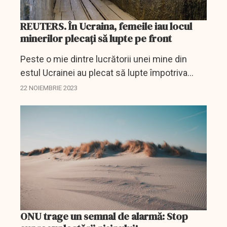
REUTERS. În Ucraina, femeile iau locul
minerilor plecați să lupte pe front
Peste o mie dintre lucrătorii unei mine din
estul Ucrainei au plecat să lupte împotriva
Rusiei pe fronturile țării, drept urmare, unitățile
22 NOIEMBRIE 2023
de exploatare au suferit un deficit uriaș de...
ONU trage un semnal de alarmă: Stop