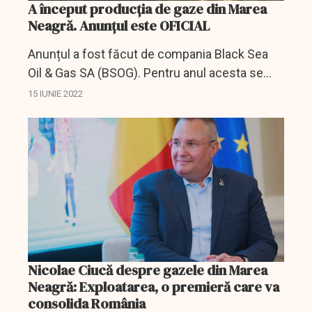
A început producția de gaze din Marea
Neagră. Anunțul este OFICIAL
Anunțul a fost făcut de compania Black Sea
Oil & Gas SA (BSOG). Pentru anul acesta se
estimează o producţie de 0,5 miliarde de metri
15 IUNIE 2022
cubi de gaze.
Nicolae Ciucă despre gazele din Marea
Neagră: Exploatarea, o premieră care va
consolida România