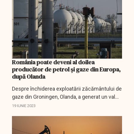
România poate deveni al doilea
producător de petrol și gaze din Europa,
după Olanda
Despre închiderea exploatării zăcământului de
gaze din Groningen, Olanda, a generat un val
de emoție pe piețe încă de acum doi ani,
19 IUNIE 2023
zăcământul fiind cel mai important din
întreaga...