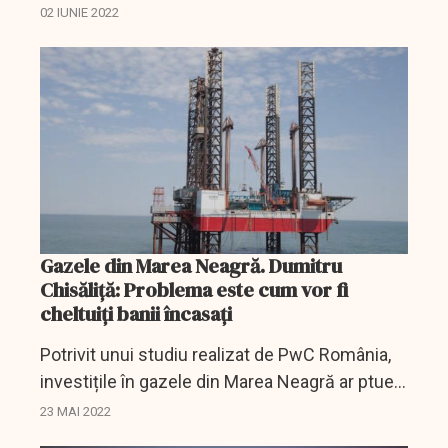
anunță ministrul Energiei Virgil Popescu.
02 IUNIE 2022
Gazele din Marea Neagră. Dumitru
Chisăliță: Problema este cum vor fi
cheltuiți banii încasați
Potrivit unui studiu realizat de PwC România,
investițile în gazele din Marea Neagră ar ptuea
aduce la bugetul statului 5 miliarde de lei
23 MAI 2022
anual.