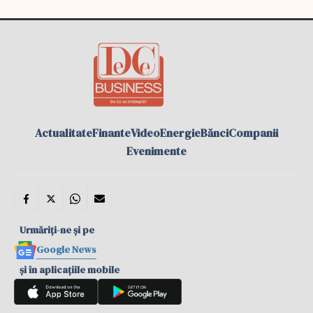
Actualitate
Finante
Video
Energie
Bănci
Companii
Evenimente
Urmăriți-ne și pe
Google News
și în aplicațiile mobile