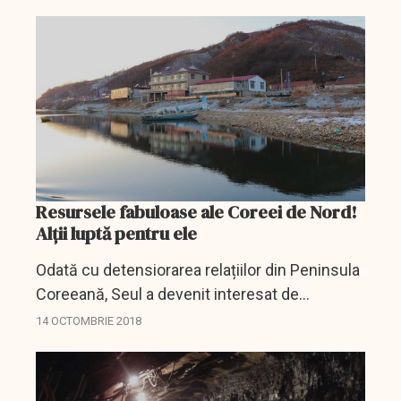
cu GSP Offshore, companie deţinută de omul
de afaceri Gabriel...
Resursele fabuloase ale Coreei de Nord!
Alții luptă pentru ele
Odată cu detensiorarea relațiilor din Peninsula
Coreeană, Seul a devenit interesat de
fabuloasele resurse minerale ale subsolului
14 OCTOMBRIE 2018
nord-coreean. Dar Beijing i-a luat-o înainte.
Oficial, Coreea de...