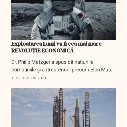
Exploatarea Lunii va fi cea mai mare
REVOLUȚIE ECONOMICĂ
Dr. Philip Metzger a spus că națiunile,
companiile și antreprenorii precum Elon Musk
de la SpaceX și șeful Amazonului Jeff Bezos
15 SEPTEMBRIE 2020
vor concura în curând pentru înfințarea primei
baze lunară...