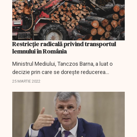
Restricție radicală privind transportul
lemnului în România
Ministrul Mediului, Tanczos Barna, a luat o
decizie prin care se dorește reducerea
traficului cu lemn, decizie care a fost
25 MARTIE 2022
oficializată priuntr-o hotărâre de Guvern care a
fost adoptată azi.