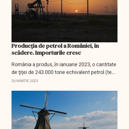
Producția de petrol a României, în
scădere. Importurile cresc
România a produs, în ianuarie 2023, o cantitate
de ţiţei de 243.000 tone echivalent petrol (tep),
cu 10.500 tep (-4,1%) mai mică faţă de cea
26 MARTIE 2023
produsă în prima lună a anului trecut,
conform...