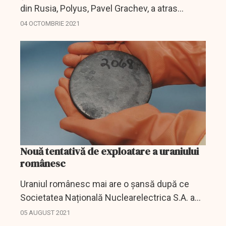
din Rusia, Polyus, Pavel Grachev, a atras
atenția că pericolul ca țara să rămână fără aur
04 OCTOMBRIE 2021
nu este o exagerare. Potrivit spuselor sale,
riscul...
Nouă tentativă de exploatare a uraniului
românesc
Uraniul românesc mai are o șansă după ce
Societatea Națională Nuclearelectrica S.A. a
anunțat că preia licența de concesionare a a
05 AUGUST 2021
activității de exploatare a minereului de uraniu