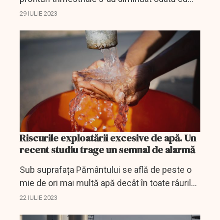
scăderea prețurilor la hidrocarburi, a anunțat
29 IULIE 2023
„cea mai mare descoperire de gaze a Austriei
în...
Riscurile exploatării excesive de apă. Un
recent studiu trage un semnal de alarmă
Sub suprafața Pământului se află de peste o
mie de ori mai multă apă decât în toate râurile
și lacurile din lume.
22 IULIE 2023