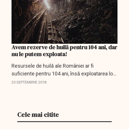
Avem rezerve de huilă pentru 104 ani, dar
nu le putem exploata!
Resursele de huilă ale României ar fi
suficiente pentru 104 ani, însă exploatarea lor
este imposibilă, fiind ineficientă economic,
20 SEPTEMBRIE 2018
astfel că patru din cele cinci grupuri de la Deva
vor fi...
Cele mai citite