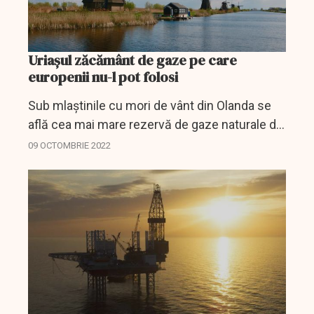
Uriașul zăcământ de gaze pe care
europenii nu-l pot folosi
Sub mlaștinile cu mori de vânt din Olanda se
află cea mai mare rezervă de gaze naturale din
Europa. Zăcământul care se află în apripoere
09 OCTOMBRIE 2022
de Groningen are o capacitate neexploatată...