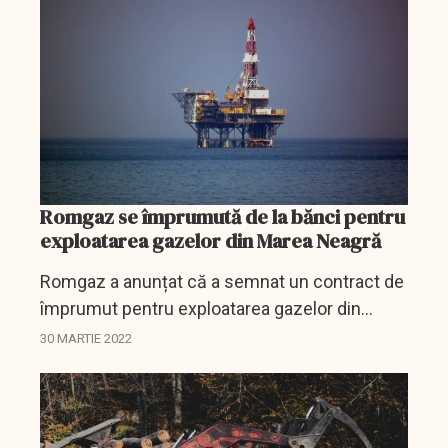
Romgaz se împrumută de la bănci pentru
exploatarea gazelor din Marea Neagră
Romgaz a anunțat că a semnat un contract de
împrumut pentru exploatarea gazelor din
Marea Neagră.
30 MARTIE 2022