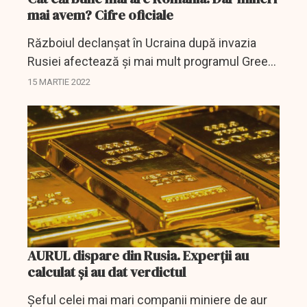
mai avem? Cifre oficiale
Războiul declanșat în Ucraina după invazia
Rusiei afectează și mai mult programul Green
Deal al Comisiei Europene. După criza
15 MARTIE 2022
provocată de pandemie la care s-a adaugat și
conflictul armat,...
AURUL dispare din Rusia. Experții au
calculat și au dat verdictul
Șeful celei mai mari companii miniere de aur