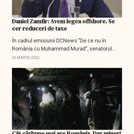
Daniel Zamfir: Avem legea offshore. Se
cer reduceri de taxe
În cadrul emisiunii DCNews ”De ce nu în
România cu Muhammad Murad”, senatorul
Daniel Zamfir a făcut precizări legate de legea
23 MARTIE 2022
offshore.
Cât cărbune mai are România. Dar mineri