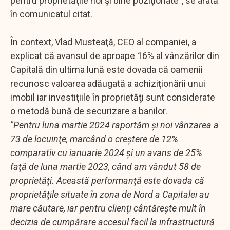
pentru proprietăţile noi şi bine poziţionate", se arată
în comunicatul citat.
În context, Vlad Musteaţă, CEO al companiei, a
explicat că avansul de aproape 16% al vânzărilor din
Capitală din ultima lună este dovada că oamenii
recunosc valoarea adăugată a achiziţionării unui
imobil iar investiţiile în proprietăţi sunt considerate
o metodă bună de securizare a banilor.
"Pentru luna martie 2024 raportăm şi noi vânzarea a
73 de locuinţe, marcând o creştere de 12%
comparativ cu ianuarie 2024 şi un avans de 25%
faţă de luna martie 2023, când am vândut 58 de
proprietăţi. Această performanţă este dovada că
proprietăţile situate în zona de Nord a Capitalei au
mare căutare, iar pentru clienţi cântăreşte mult în
decizia de cumpărare accesul facil la infrastructură