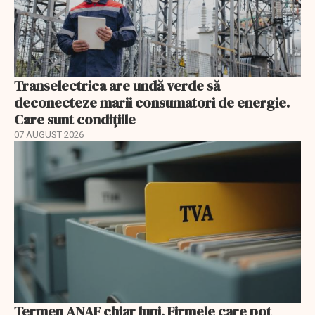
Transelectrica are undă verde să
deconecteze marii consumatori de energie.
Care sunt condițiile
07 AUGUST 2026
Termen ANAF chiar luni. Firmele care pot