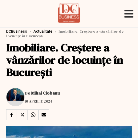
›
›
Imobiliare. Creştere a vânzărilor de
DCBusiness
Actualitate
locuinţe în Bucureşti
Imobiliare. Creştere a
vânzărilor de locuinţe în
Bucureşti
De
Mihai Ciobanu
10 APRILIE 2024