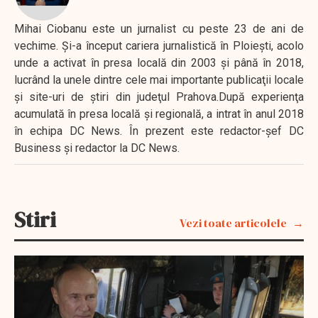
Mihai Ciobanu este un jurnalist cu peste 23 de ani de
vechime. Şi-a început cariera jurnalistică în Ploieşti, acolo
unde a activat în presa locală din 2003 şi până în 2018,
lucrând la unele dintre cele mai importante publicaţii locale
şi site-uri de ştiri din judeţul Prahova.După experienţa
acumulată în presa locală şi regională, a intrat în anul 2018
în echipa DC News. În prezent este redactor-şef DC
Business şi redactor la DC News.
Stiri
Vezi toate articolele