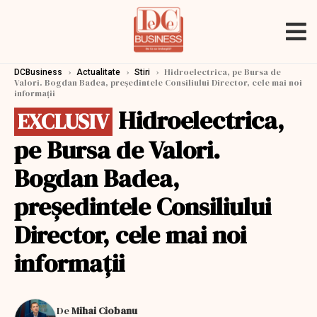
›
›
›
Hidroelectrica, pe Bursa de
DCBusiness
Actualitate
Stiri
Valori. Bogdan Badea, preşedintele Consiliului Director, cele mai noi
informaţii
Hidroelectrica,
EXCLUSIV
pe Bursa de Valori.
Bogdan Badea,
preşedintele Consiliului
Director, cele mai noi
informaţii
De
Mihai Ciobanu