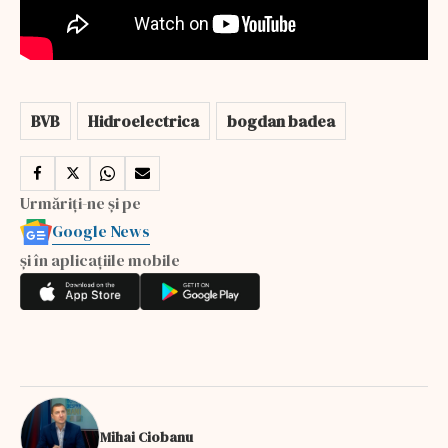
BVB
Hidroelectrica
bogdan badea
Urmăriți-ne și pe
Google News
și în aplicațiile mobile
Mihai Ciobanu