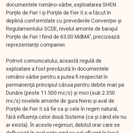
documentele româno-sârbe, exploatarea SHEN
Porţile de Fier I şi Porţile de Fier II s-a făcut în
deplină conformitate cu prevederile Convenţiei şi
Regulamentului SCDE, nivelul amonte de barajul
Porţile de Fier I fiind de 63.00 MdMA", precizează
reprezentanţii companiei.
Potrivit comunicatului, această regulă de
exploatare a fost prevăzută în documentele
româno-sârbe pentru a putea fi respectat în
permanenţă principiul căruia pentru debite mari pe
Dunăre (peste 11.500 mc/s) şi mici (sub 2.350
mc/s) nivelele amonte de gura Nerei şi aval de
Porţile de Fier II să fie ca şi cele în regim natural,
fără influenţa celor două Sisteme (ca şi când ele nu
ar exista). În aceste regimuri, debitul orar care se
defluează în aval este egal cu cel afluent în lacul