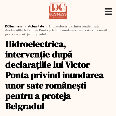
›
›
Hidroelectrica, intervenţie după
DCBusiness
Actualitate
declaraţiile lui Victor Ponta privind inundarea unor sate româneşti
pentru a proteja Belgradul
Hidroelectrica,
intervenţie după
declaraţiile lui Victor
Ponta privind inundarea
unor sate româneşti
pentru a proteja
Belgradul