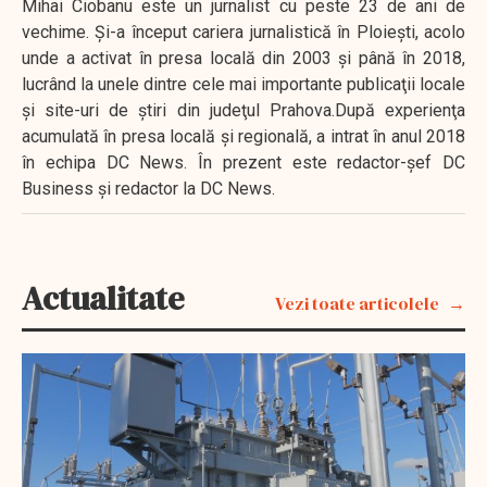
Mihai Ciobanu este un jurnalist cu peste 23 de ani de
vechime. Şi-a început cariera jurnalistică în Ploieşti, acolo
unde a activat în presa locală din 2003 şi până în 2018,
lucrând la unele dintre cele mai importante publicaţii locale
şi site-uri de ştiri din judeţul Prahova.După experienţa
acumulată în presa locală şi regională, a intrat în anul 2018
în echipa DC News. În prezent este redactor-şef DC
Business şi redactor la DC News.
Actualitate
Vezi toate articolele