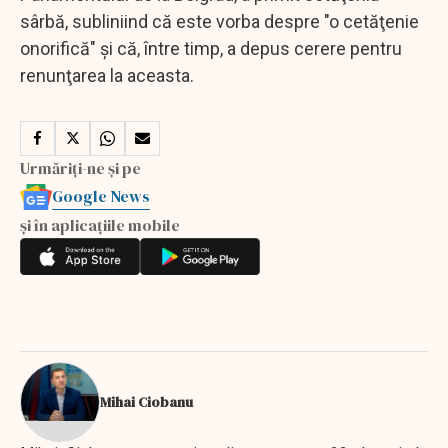
sârbă, subliniind că este vorba despre "o cetăţenie
onorifică" şi că, între timp, a depus cerere pentru
renunţarea la aceasta.
Urmăriți-ne și pe
Google News
și în aplicațiile mobile
Mihai Ciobanu