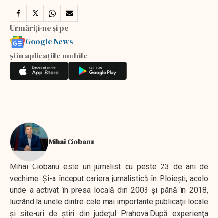
Urmăriți-ne și pe
Google News
și în aplicațiile mobile
Mihai Ciobanu
Mihai Ciobanu este un jurnalist cu peste 23 de ani de
vechime. Şi-a început cariera jurnalistică în Ploieşti, acolo
unde a activat în presa locală din 2003 şi până în 2018,
lucrând la unele dintre cele mai importante publicaţii locale
şi site-uri de ştiri din judeţul Prahova.După experienţa