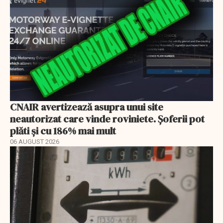
CNAIR avertizează asupra unui site
neautorizat care vinde roviniete. Șoferii pot
plăti și cu 186% mai mult
06 AUGUST 2026