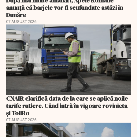
După mai multe amânări, Apele Române
anunță că barjele vor fi scufundate astăzi în
Dunăre
07 AUGUST 2026
CNAIR clarifică data de la care se aplică noile
tarife rutiere. Când intră în vigoare rovinieta
și TollRo
07 AUGUST 2026