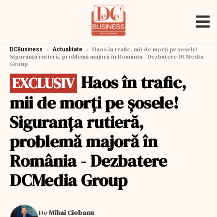
›
›
Haos în trafic, mii de morți pe șosele!
DCBusiness
Actualitate
Siguranța rutieră, problemă majoră în România - Dezbatere DCMedia
Group
Haos în trafic,
EXCLUSIV
mii de morți pe șosele!
Siguranța rutieră,
problemă majoră în
România - Dezbatere
DCMedia Group
De
Mihai Ciobanu