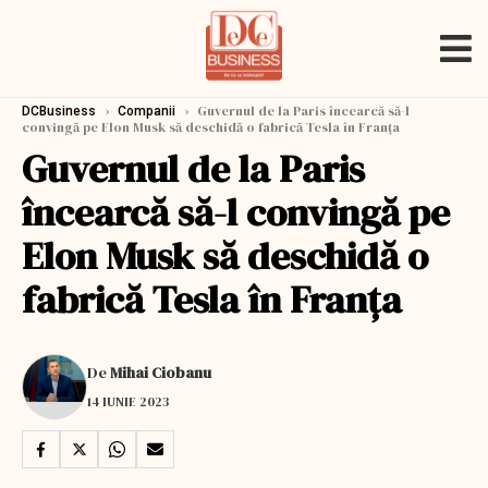
›
›
Guvernul de la Paris încearcă să-l
DCBusiness
Companii
convingă pe Elon Musk să deschidă o fabrică Tesla în Franţa
Guvernul de la Paris
încearcă să-l convingă pe
Elon Musk să deschidă o
fabrică Tesla în Franţa
De
Mihai Ciobanu
14 IUNIE 2023