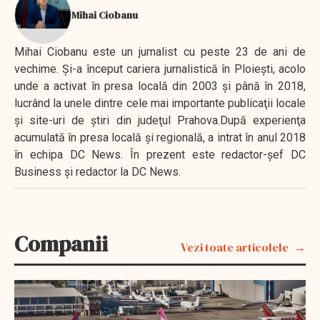
Mihai Ciobanu
Mihai Ciobanu este un jurnalist cu peste 23 de ani de
vechime. Şi-a început cariera jurnalistică în Ploieşti, acolo
unde a activat în presa locală din 2003 şi până în 2018,
lucrând la unele dintre cele mai importante publicaţii locale
şi site-uri de ştiri din judeţul Prahova.După experienţa
acumulată în presa locală şi regională, a intrat în anul 2018
în echipa DC News. În prezent este redactor-şef DC
Business şi redactor la DC News.
Companii
Vezi toate articolele