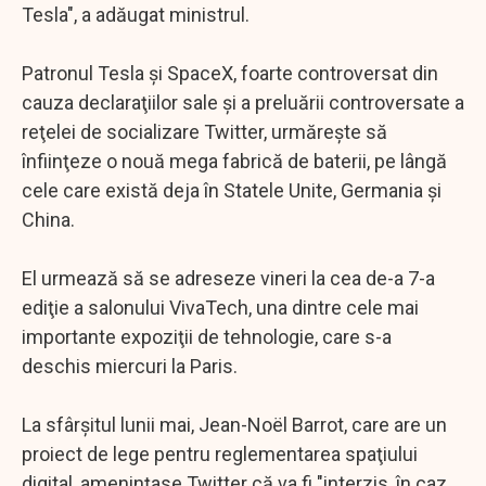
Tesla", a adăugat ministrul.
Patronul Tesla şi SpaceX, foarte controversat din
cauza declaraţiilor sale şi a preluării controversate a
reţelei de socializare Twitter, urmăreşte să
înfiinţeze o nouă mega fabrică de baterii, pe lângă
cele care există deja în Statele Unite, Germania şi
China.
El urmează să se adreseze vineri la cea de-a 7-a
ediţie a salonului VivaTech, una dintre cele mai
importante expoziţii de tehnologie, care s-a
deschis miercuri la Paris.
La sfârşitul lunii mai, Jean-Noël Barrot, care are un
proiect de lege pentru reglementarea spaţiului
digital, ameninţase Twitter că va fi "interzis, în caz