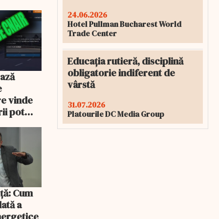
24.06.2026
Hotel Pullman Bucharest World
Trade Center
Educația rutieră, disciplină
obligatorie indiferent de
ează
vârstă
e
re vinde
31.07.2026
ii pot
Platourile DC Media Group
% mai mult
iță: Cum
lată a
energetice