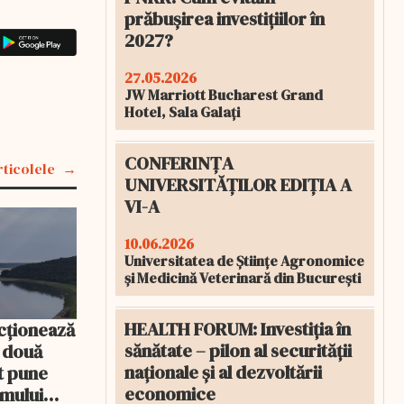
prăbușirea investițiilor în
2027?
27.05.2026
JW Marriott Bucharest Grand
Hotel, Sala Galați
CONFERINȚA
rticolele
UNIVERSITĂȚILOR EDIȚIA A
VI-A
10.06.2026
Universitatea de Științe Agronomice
și Medicină Veterinară din București
HEALTH FORUM: Investiția în
cționează
sănătate – pilon al securității
e două
naționale și al dezvoltării
ot pune
economice
emului