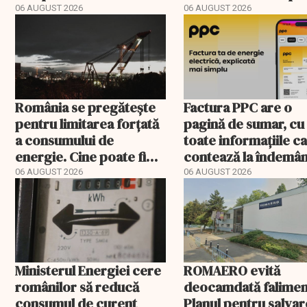
registru electronic
400 de posturi apro
06 AUGUST 2026
06 AUGUST 2026
România se pregătește
Factura PPC are o
pentru limitarea forțată
pagină de sumar, cu
a consumului de
toate informațiile c
energie. Cine poate fi
contează la îndemâ
deconectat
06 AUGUST 2026
06 AUGUST 2026
Ministerul Energiei cere
ROMAERO evită
românilor să reducă
deocamdată falimen
consumul de curent
Planul pentru salva