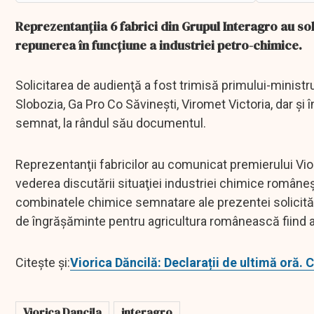
Reprezentanțiia 6 fabrici din Grupul Interagro au sol
repunerea în funcțiune a industriei petro-chimice.
Solicitarea de audienţă a fost trimisă primului-minis
Slobozia, Ga Pro Co Săvineşti, Viromet Victoria, dar şi î
semnat, la rândul său documentul.
Reprezentanţii fabricilor au comunicat premierului Vio
vederea discutării situaţiei industriei chimice româneşt
combinatele chimice semnatare ale prezentei solicităr
de îngrăşăminte pentru agricultura românească fiind as
Citește și:
Viorica Dăncilă: Declarații de ultimă oră. 
Viorica Dancila
interagro