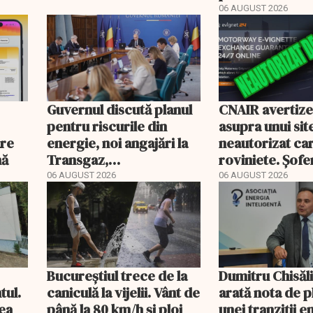
bate
energetic
06 AUGUST 2026
Guvernul discută planul
CNAIR avertiz
pentru riscurile din
asupra unui sit
are
energie, noi angajări la
neautorizat ca
nă
Transgaz,
roviniete. Șofer
Transelectrica și
plăti și cu 186
06 AUGUST 2026
06 AUGUST 2026
Hidroelectrica și
programul pentru di
Bucureștiul trece de la
Dumitru Chisăl
tul.
caniculă la vijelii. Vânt de
arată nota de p
rea
până la 80 km/h și ploi
unei tranziții 