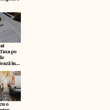
at
 Taxa pe
ile
lează în
cu o