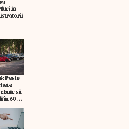
sa
uri în
stratorii
6: Peste
chete
rebuie să
i în 60 de