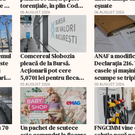
e a
torențiale, în plin Cod
eșuate
portocaliu
06 AUGUST 2026
06 AUGUST 2026
temul
Comcereal Slobozia
ANAF a modific
este
pleacă de la Bursă.
Declarația 216.
u
Acționarii pot cere
casele și mașin
rii
5,0701 lei pentru fiecare
scumpe se trip
acțiune
2026
05 AUGUST 2026
05 AUGUST 2026
u 70
Un pachet de scutece
FNGCIMM vine 