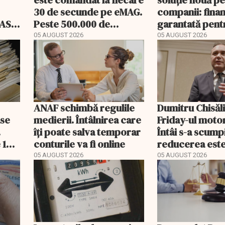
este comandat la fiecare
soluție nouă p
30 de secunde pe eMAG.
companii: fina
 ASF
Peste 500.000 de
garantată pent
comenzi pentru
carburant și t
05 AUGUST 2026
05 AUGUST 2026
bebeluși au fost cu
livrare a doua
ANAF schimbă regulile
Dumitru Chisăli
ase
medierii. Întâlnirea care
Friday-ul motor
.
îți poate salva temporar
Întâi s-a scumpi
 14
conturile va fi online
reducerea est
drept ajutor
05 AUGUST 2026
05 AUGUST 2026