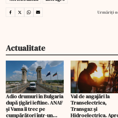
Urmăriți-n
Actualitate
Adio drumuri în Bulgaria
Val de angajări la
după țigări ieftine. ANAF
Transelectrica,
și Vama îi trec pe
Transgaz și
cumpărători într-un
Hidroelectrica. Ap