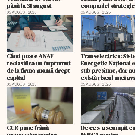
până la 31 august
companiei strategic
fost confirmat
06 AUGUST 2026
06 AUGUST 2026
Când poate ANAF
Transelectrica: Sis
reclasifica un împrumut
Energetic Național 
de la firma-mamă drept
sub presiune, dar n
capital
există riscul unei ava
majore
06 AUGUST 2026
05 AUGUST 2026
CCR pune frână
De ce s-a scumpit c