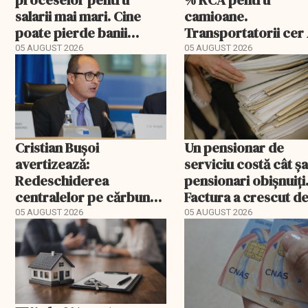
proceselor pentru
% RCA pentru
salarii mai mari. Cine
camioane.
poate pierde banii
Transportatorii cer
ceruți statului
să publice tarifele
05 AUGUST 2026
05 AUGUST 2026
Cristian Bușoi
Un pensionar de
avertizează:
serviciu costă cât ș
Redeschiderea
pensionari obișnuiți
centralelor pe cărbune
Factura a crescut de
poate costa România
ori mai repede
05 AUGUST 2026
05 AUGUST 2026
EXCLUSIV
peste un miliard de euro