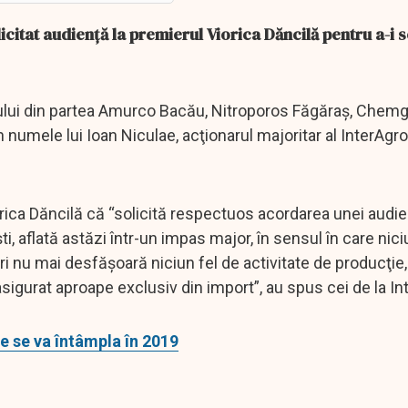
icitat audiență la premierul Viorica Dăncilă pentru a-i s
trului din partea Amurco Bacău, Nitroporos Făgăraş, Chem
n numele lui Ioan Niculae, acţionarul majoritar al InterAgro
rica Dăncilă că “solicită respectuos acordarea unei audie
i, aflată astăzi într-un impas major, în sensul în care nici
i nu mai desfăşoară niciun fel de activitate de producţie
igurat aproape exclusiv din import”, au spus cei de la In
Ce se va întâmpla în 2019