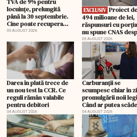
TVA de 9% pentru
locuințe, prelungită
Proiect de
EXCLUSIV
până la 30 septembrie.
494 milioane de lei,
Cine poate recupera
răspunsuri cu porția
diferența de taxă
nu spune CNAS des
05 AUGUST 2026
noul PIAS
05 AUGUST 2026
Darea în plată trece de
Carburanții se
un nou test la CCR. Ce
scumpesc chiar în z
reguli rămân valabile
promulgării noii legi
pentru debitori
Când ar putea scăde
de fapt, prețul
04 AUGUST 2026
04 AUGUST 2026
motorinei