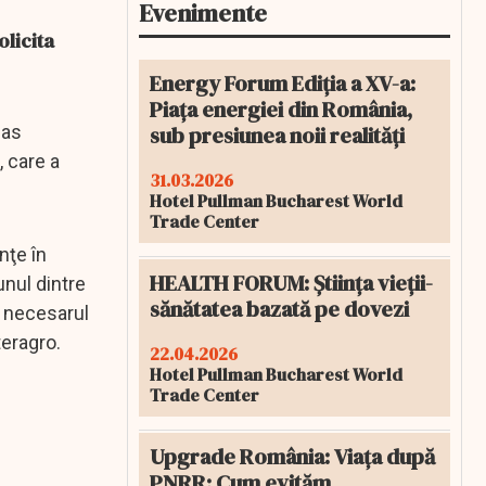
Evenimente
olicita
Energy Forum Ediția a XV-a:
Piața energiei din România,
sub presiunea noii realități
gas
, care a
31.03.2026
Hotel Pullman Bucharest World
Trade Center
nţe în
HEALTH FORUM: Știința vieții-
unul dintre
sănătatea bazată pe dovezi
, necesarul
teragro.
22.04.2026
Hotel Pullman Bucharest World
Trade Center
Upgrade România: Viața după
PNRR: Cum evităm