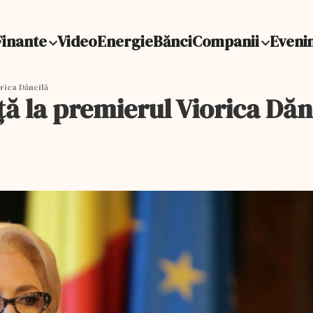
Finante
Video
Energie
Bănci
Companii
Eveni
rica Dăncilă
ă la premierul Viorica Dăn