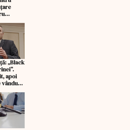
entru
nțare
ru
ransport
ță: „Black
inei”.
t, apoi
e vândută