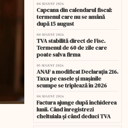
04 AUGUST 2026
Capcana din calendarul fiscal:
termenul care nu se amână
după 15 august
04 AUGUST 2026
TVA stabilită direct de Fisc.
Termenul de 60 de zile care
poate salva firma
05 AUGUST 2026
ANAF a modificat Declarația 216.
Taxa pe casele și mașinile
scumpe se triplează în 2026
04 AUGUST 2026
Factura ajunge după închiderea
lunii. Când înregistrezi
cheltuiala și când deduci TVA