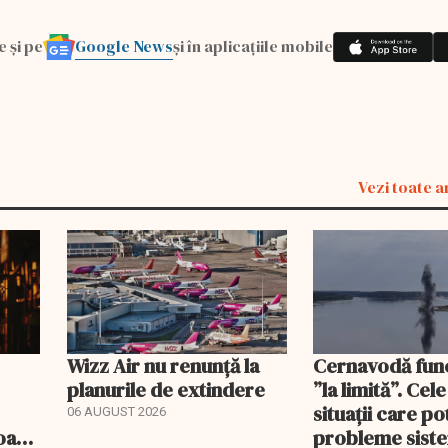
Google News
e și pe
și în aplicațiile mobile
Vezi toate a
Wizz Air nu renunță la
Cernavodă fun
planurile de extindere
”la limită”. Cel
situații care p
06 AUGUST 2026
roape
probleme sist