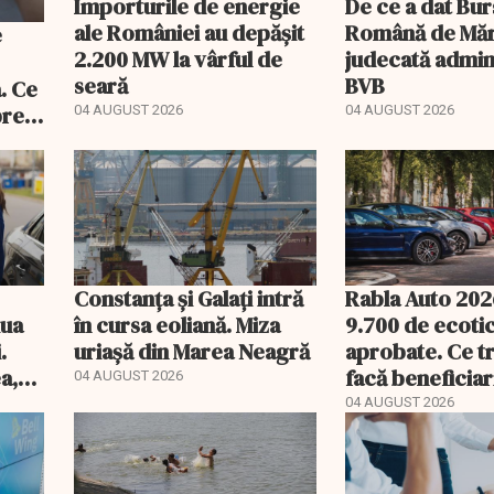
Importurile de energie
De ce a dat Bur
ale României au depășit
Română de Mărf
2.200 MW la vârful de
judecată admini
seară
BVB
. Ce
pre
04 AUGUST 2026
04 AUGUST 2026
Constanța și Galați intră
Rabla Auto 202
iua
în cursa eoliană. Miza
9.700 de ecoti
.
uriașă din Marea Neagră
aprobate. Ce t
a,
facă beneficiari
04 AUGUST 2026
zile
04 AUGUST 2026