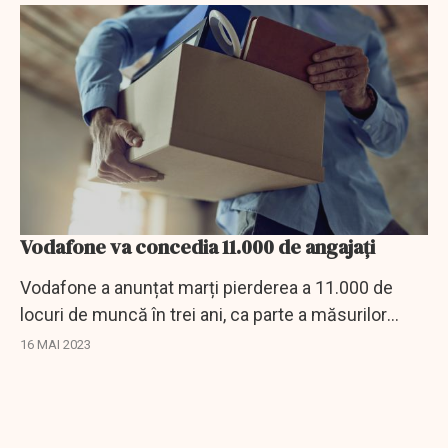
Vodafone va concedia 11.000 de angajați
Vodafone a anunțat marți pierderea a 11.000 de
locuri de muncă în trei ani, ca parte a măsurilor
adoptate de directorul general, Margherita Della
16 MAI 2023
Valle, de a redresa grupul britanic de...