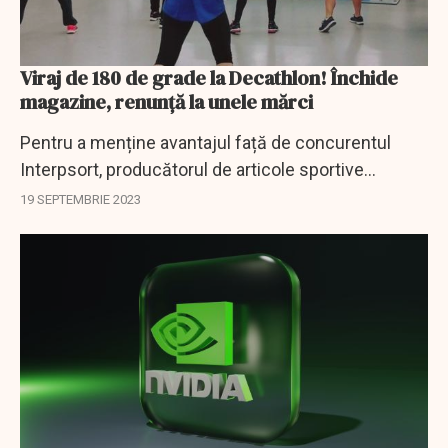
Viraj de 180 de grade la Decathlon! Închide
magazine, renunță la unele mărci
Pentru a menține avantajul față de concurentul
Interpsort, producătorul de articole sportive
Decathlon a decis să adopte o nouă strategie. Pe
19 SEPTEMBRIE 2023
ordinea de zi, renunțarea la circa treizeci de...