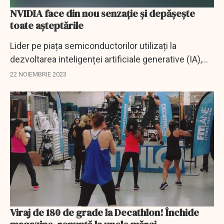
NVIDIA face din nou senzație și depășește
toate așteptările
Lider pe piața semiconductorilor utilizați la
dezvoltarea inteligenței artificiale generative (IA),
Nvidia, a depășit cu mult așteptările pentru
22 NOIEMBRIE 2023
trimestrul trei și a anunțat previziuni mult...
Viraj de 180 de grade la Decathlon! Închide