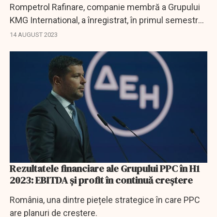
Rompetrol Rafinare, companie membră a Grupului
KMG International, a înregistrat, în primul semestru
din acest an, rezultate operaționale bune, pe fondul
14 AUGUST 2023
unui grad de utilizare mai mare al...
Rezultatele financiare ale Grupului PPC în H1
2023: EBITDA și profit în continuă creștere
România, una dintre piețele strategice în care PPC
are planuri de creștere.