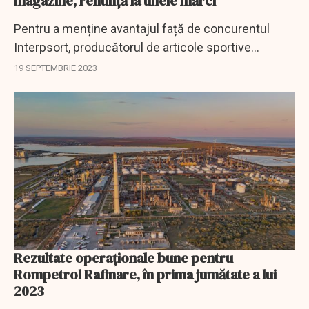
magazine, renunță la unele mărci
Pentru a menține avantajul față de concurentul
Interpsort, producătorul de articole sportive
Decathlon a decis să adopte o nouă strategie. Pe
19 SEPTEMBRIE 2023
ordinea de zi, renunțarea la circa treizeci de...
Rezultate operaționale bune pentru
Rompetrol Rafinare, în prima jumătate a lui
2023