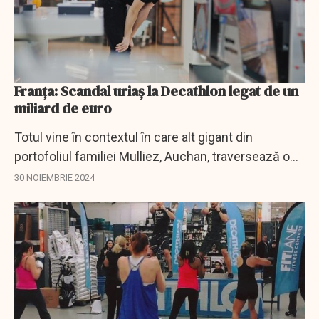
Franța: Scandal uriaș la Decathlon legat de un
miliard de euro
Totul vine în contextul în care alt gigant din
portofoliul familiei Mulliez, Auchan, traversează o
criză acută, cu mii de locuri de muncă amenințate.
30 NOIEMBRIE 2024
Sindicatele cer o comisie de anchetă.