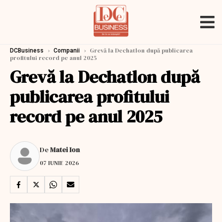
›
›
Grevă la Dechatlon după publicarea
DCBusiness
Companii
profitului record pe anul 2025
Grevă la Dechatlon după
publicarea profitului
record pe anul 2025
De
Matei Ion
07 IUNIE 2026