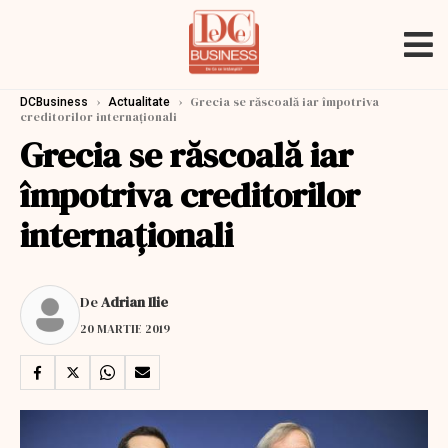
›
›
Grecia se răscoală iar împotriva
DCBusiness
Actualitate
creditorilor internaționali
Grecia se răscoală iar
împotriva creditorilor
internaționali
De
Adrian Ilie
20 MARTIE 2019