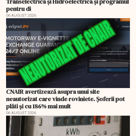
Transelectrica și Hidroelectrica și programul
pentru di
06 AUGUST 2026
CNAIR avertizează asupra unui site
neautorizat care vinde roviniete. Șoferii pot
plăti și cu 186% mai mult
06 AUGUST 2026