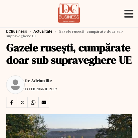
›
›
Gazele rusești, cumpărate doar sub
DCBusiness
Actualitate
supraveghere UE
Gazele rusești, cumpărate
doar sub supraveghere UE
De
Adrian Ilie
13 FEBRUARIE 2019