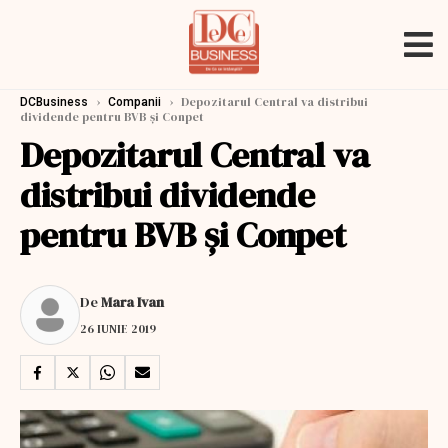
›
›
Depozitarul Central va distribui
DCBusiness
Companii
dividende pentru BVB şi Conpet
Depozitarul Central va
distribui dividende
pentru BVB şi Conpet
De
Mara Ivan
26 IUNIE 2019