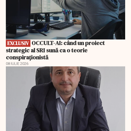
OCCULT-AI: când un proiect
EXCLUSIV
strategic al SRI sună ca o teorie
conspiraționistă
08 IULIE 2026