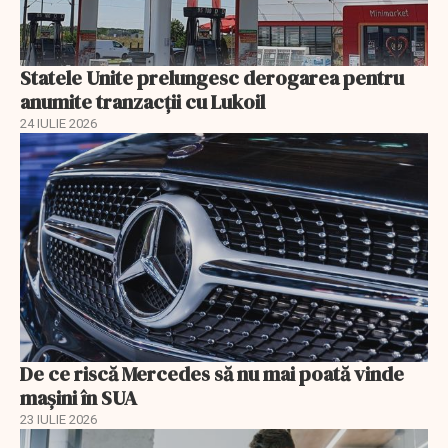
Statele Unite prelungesc derogarea pentru
anumite tranzacții cu Lukoil
24 IULIE 2026
De ce riscă Mercedes să nu mai poată vinde
mașini în SUA
23 IULIE 2026