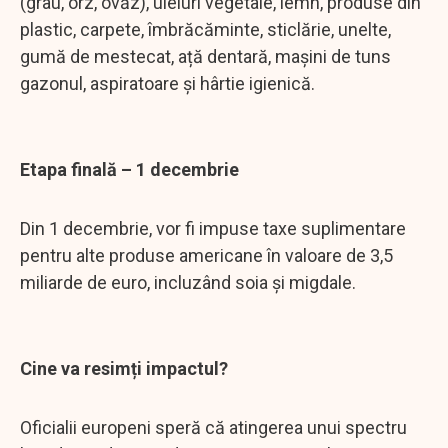
(grâu, orz, ovăz), uleiuri vegetale, lemn, produse din
plastic, carpete, îmbrăcăminte, sticlărie, unelte,
gumă de mestecat, ață dentară, mașini de tuns
gazonul, aspiratoare și hârtie igienică.
Etapa finală – 1 decembrie
Din 1 decembrie, vor fi impuse taxe suplimentare
pentru alte produse americane în valoare de 3,5
miliarde de euro, incluzând soia și migdale.
Cine va resimți impactul?
Oficialii europeni speră că atingerea unui spectru