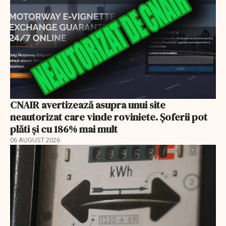
CNAIR avertizează asupra unui site
neautorizat care vinde roviniete. Șoferii pot
plăti și cu 186% mai mult
06 AUGUST 2026