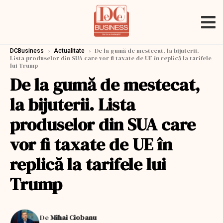
›
›
De la gumă de mestecat, la bijuterii.
DCBusiness
Actualitate
Lista produselor din SUA care vor fi taxate de UE în replică la tarifele
lui Trump
De la gumă de mestecat,
la bijuterii. Lista
produselor din SUA care
vor fi taxate de UE în
replică la tarifele lui
Trump
De
Mihai Ciobanu