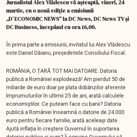
Jurnalistul Alex Vlădescu vă așteaptă, vineri, 24
martie, cu o nouă ediție a emisiunii
„D`ECONOMIC NEWS” la DC News, DC News TV și
DC Business, începând cu ora 16,00.
În prima parte a emisiunii, invitatul lui Alex Vlădescu
este Daniel Dăianu, președintele Consiliului Fiscal.
ROMÂNIA, O ȚARĂ TOT MAI DATOARE. Datoria
publică a României explodează! Am pierdut 50 de
miliarde de euro doar pe plata dobânzilor aferente
împrumuturilor în ultimii 25 de ani, arată calculele
economiștilor. Ce puteam face cu banii? Datoria
publică a României înseamnă o datorie de 24.000
euro pentru fiecare familie, arată aceleași date.
Ajută inflația în creștere Guvernul în suportarea
datoriei publice și cum? Îi convine Guvernului să