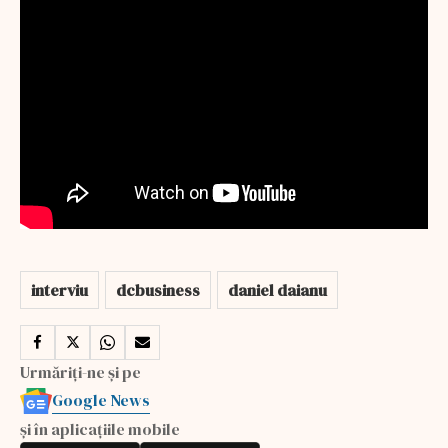
interviu
dcbusiness
daniel daianu
Urmăriți-ne și pe
Google News
și în aplicațiile mobile