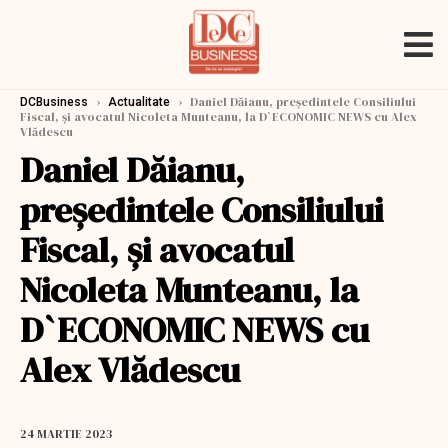
›
›
Daniel Dăianu, președintele Consiliului
DCBusiness
Actualitate
Fiscal, și avocatul Nicoleta Munteanu, la D`ECONOMIC NEWS cu Alex
Vlădescu
Daniel Dăianu,
președintele Consiliului
Fiscal, și avocatul
Nicoleta Munteanu, la
D`ECONOMIC NEWS cu
Alex Vlădescu
24 MARTIE 2023