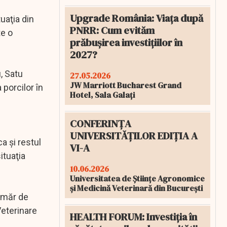
Upgrade România: Viața după
tuaţia din
PNRR: Cum evităm
te o
prăbușirea investițiilor în
2027?
, Satu
27.05.2026
JW Marriott Bucharest Grand
 porcilor în
Hotel, Sala Galați
CONFERINȚA
l
UNIVERSITĂȚILOR EDIȚIA A
a şi restul
VI-A
ituaţia
10.06.2026
Universitatea de Științe Agronomice
și Medicină Veterinară din București
număr de
Veterinare
HEALTH FORUM: Investiția în