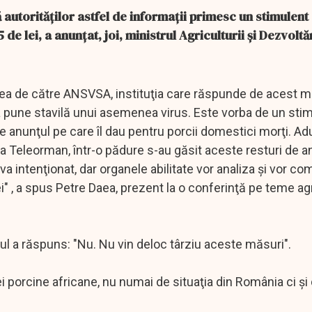
autorităţilor astfel de informaţii primesc un stimulent
 de lei, a anunţat, joi, ministrul Agriculturii şi Dezvoltă
ea de către ANSVSA, instituţia care răspunde de acest 
 a pune stavilă unui asemenea virus. Este vorba de un sti
 de anunţul pe care îl dau pentru porcii domestici morţi. A
ă, la Teleorman, într-o pădure s-au găsit aceste resturi de a
va intenţionat, dar organele abilitate vor analiza şi vor c
i" , a spus Petre Daea, prezent la o conferinţă pe teme ag
rul a răspuns: "Nu. Nu vin deloc târziu aceste măsuri".
tei porcine africane, nu numai de situaţia din România ci ş