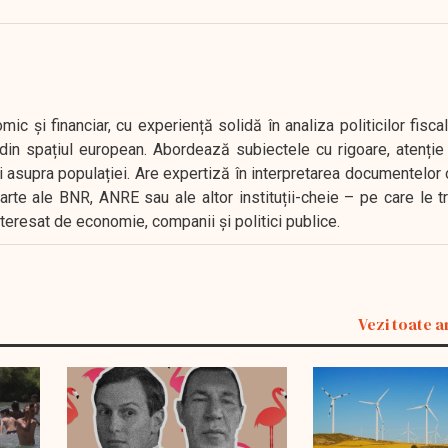
 și financiar, cu experiență solidă în analiza politicilor fiscal
in spațiul european. Abordează subiectele cu rigoare, atenție l
i asupra populației. Are expertiză în interpretarea documentelor 
oarte ale BNR, ANRE sau ale altor instituții-cheie – pe care le 
interesat de economie, companii și politici publice.
Vezi toate a