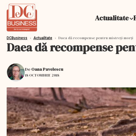
Actualitate
›
›
Daea dă recompense pentru mistreți morți
DCBusiness
Actualitate
Daea dă recompense pent
De
Oana Pavelescu
18 OCTOMBRIE 2018