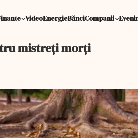
Finante
Video
Energie
Bănci
Companii
Eveni
ru mistreți morți