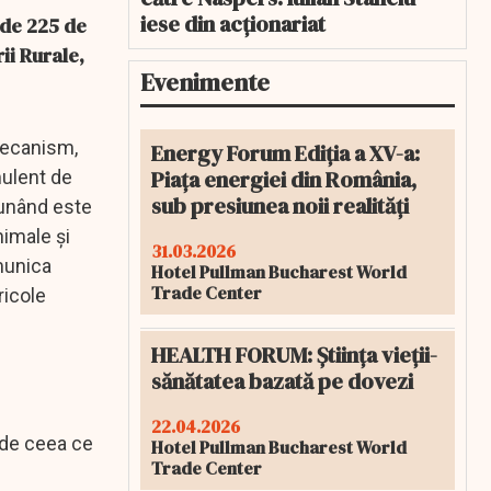
iese din acționariat
 de 225 de
rii Rurale,
Evenimente
mecanism,
Energy Forum Ediția a XV-a:
Piața energiei din România,
mulent de
sub presiunea noii realități
dunând este
nimale şi
31.03.2026
omunica
Hotel Pullman Bucharest World
Trade Center
ricole
HEALTH FORUM: Știința vieții-
sănătatea bazată pe dovezi
22.04.2026
i de ceea ce
Hotel Pullman Bucharest World
Trade Center