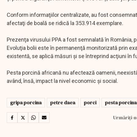
Conform informaţiilor centralizate, au fost consemnate ş
afectaţi de boală se ridică la 353.914 exemplare.
Prezenţa virusului PPA a fost semnalată în România, pe
Evoluţia bolii este în permanenţă monitorizată prin exam
existentă, se aplică măsuri şi se întreprind acţiuni în
Pesta porcină africană nu afectează oamenii, neexistâ
având, însă, impact la nivel economic şi social.
gripa porcina
petre daea
porci
pesta porcina
Urmăriți-n