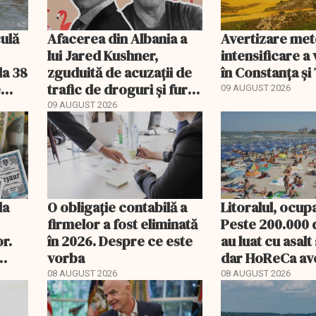
ulă
Afacerea din Albania a
Avertizare me
lui Jared Kushner,
intensificare a 
la 38
zguduită de acuzații de
în Constanța și
e
trafic de droguri și furt
09 AUGUST 2026
de terenuri. Anchetă
09 AUGUST 2026
WSJ
la
O obligație contabilă a
Litoralul, ocup
firmelor a fost eliminată
Peste 200.000 d
r.
în 2026. Despre ce este
au luat cu asalt 
vorba
dar HoReCa ave
„Nu avem un an
08 AUGUST 2026
08 AUGUST 2026
profit”