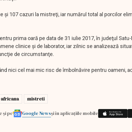
i 107 cazuri la mistreţi, iar numărul total al porcilor elim
ntru prima oară pe data de 31 iulie 2017, în judeţul Satu
ene clinice şi de laborator, iar zilnic se analizează situa
 funcţie de circumstanţe.
nd nici cel mai mic risc de îmbolnăvire pentru oameni, a
 africana
mistreti
Google News
e și pe
și în aplicațiile mobile