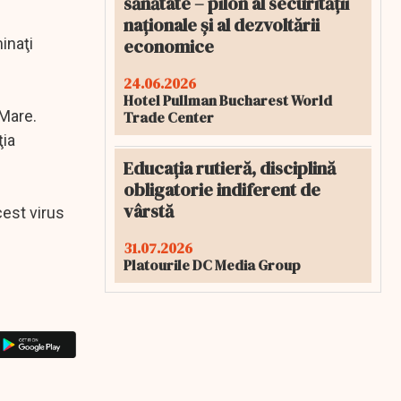
sănătate – pilon al securității
naționale și al dezvoltării
economice
inaţi
24.06.2026
Hotel Pullman Bucharest World
-Mare.
Trade Center
ţia
Educația rutieră, disciplină
obligatorie indiferent de
vârstă
cest virus
31.07.2026
Platourile DC Media Group