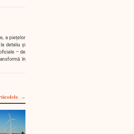
e, a piețelor
a detaliu și
oficiale – de
transformă în
rticolele