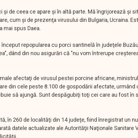
 şi de ceea ce apare şi în altă parte. Mă îngrijorează şi si
are, cum şi de prezenţa virusului din Bulgaria, Ucraina. Es
, a mai spus Daea.
 a început repopularea cu porci santinelă în judeţele Buzău
tatea", dând din nou asigurări că "nu vom întrerupe creşterea
imale afectaţi de virusul pestei porcine africane, ministru
sare din cele peste 8.100 de gospodării afectate, urmând c
buie să ajungă. Sunt despăgubiţi toţi cei care au fost în s
, în 260 de localităţi din 14 judeţe, fiind înregistrat un 
arată datele actualizate ale Autorităţii Naţionale Sanitare 
cităţii.