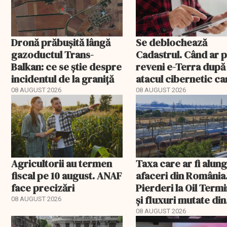
Dronă prăbușită lângă
Se deblochează
gazoductul Trans-
Cadastrul. Când ar 
Balkan: ce se știe despre
reveni e-Terra după
incidentul de la graniță
atacul cibernetic ca
blocat tranzacțiile
08 AUGUST 2026
08 AUGUST 2026
imobiliare
Agricultorii au termen
Taxa care ar fi alun
fiscal pe 10 august. ANAF
afaceri din România
face precizări
Pierderi la Oil Termi
și fluxuri mutate din
08 AUGUST 2026
Portul Constanța
08 AUGUST 2026