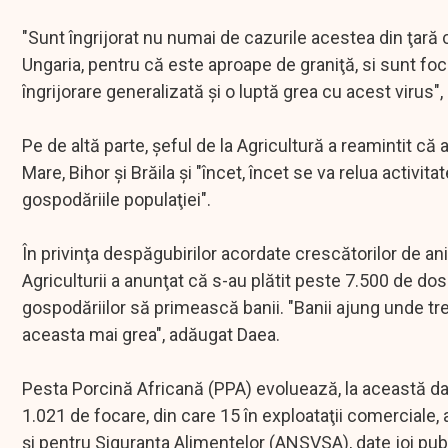
"Sunt îngrijorat nu numai de cazurile acestea din ţară ci
Ungaria, pentru că este aproape de graniţă, si sunt foc
îngrijorare generalizată şi o luptă grea cu acest virus"
Pe de altă parte, şeful de la Agricultură a reamintit că
Mare, Bihor şi Brăila şi "încet, încet se va relua activi
gospodăriile populaţiei".
În privinţa despăgubirilor acordate crescătorilor de an
Agriculturii a anunţat că s-au plătit peste 7.500 de do
gospodăriilor să primească banii. "Banii ajung unde tre
aceasta mai grea", adăugat Daea.
Pesta Porcină Africană (PPA) evoluează, la această dată
1.021 de focare, din care 15 în exploataţii comerciale, 
şi pentru Siguranţa Alimentelor (ANSVSA), date joi publi