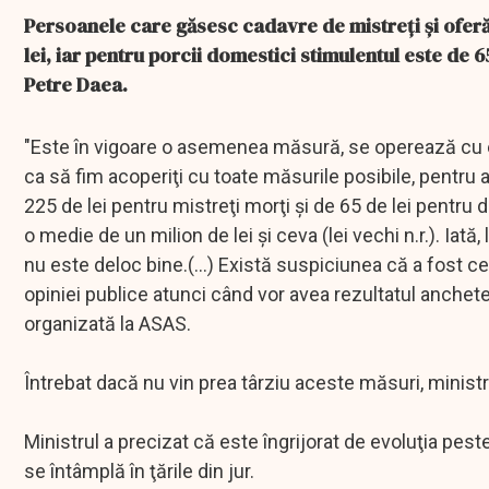
Persoanele care găsesc cadavre de mistreţi şi oferă 
lei, iar pentru porcii domestici stimulentul este de 65
Petre Daea.
"Este în vigoare o asemenea măsură, se operează cu 
ca să fim acoperiţi cu toate măsurile posibile, pentru
225 de lei pentru mistreţi morţi şi de 65 de lei pentru
o medie de un milion de lei şi ceva (lei vechi n.r.). Iat
nu este deloc bine.(...) Există suspiciunea că a fost ce
opiniei publice atunci când vor avea rezultatul anchete
organizată la ASAS.
Întrebat dacă nu vin prea târziu aceste măsuri, minist
Ministrul a precizat că este îngrijorat de evoluţia pes
se întâmplă în ţările din jur.