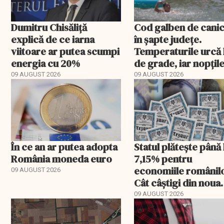
Dumitru Chisăliță
Cod galben de canic
explică de ce iarna
în șapte județe.
viitoare ar putea scumpi
Temperaturile urcă 
energia cu 20%
de grade, iar nopțil
devin tropicale
09 AUGUST 2026
09 AUGUST 2026
În ce an ar putea adopta
Statul plătește până 
România moneda euro
7,15% pentru
economiile românilo
09 AUGUST 2026
Cât câștigi din noua
ediție TEZAUR
09 AUGUST 2026