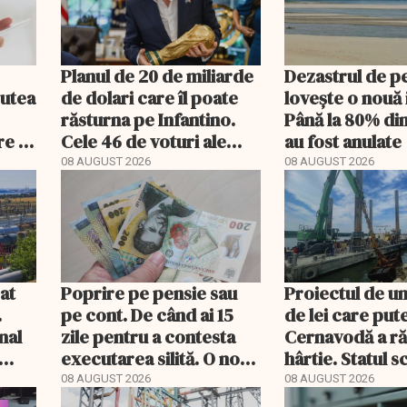
Planul de 20 de miliarde
Dezastrul de p
putea
de dolari care îl poate
lovește o nouă 
răsturna pe Infantino.
Până la 80% di
re a
Cele 46 de voturi ale
au fost anulate
Asiei decid viitorul FIFA
08 AUGUST 2026
08 AUGUST 2026
gat
Poprire pe pensie sau
Proiectul de un
.
pe cont. De când ai 15
de lei care put
nal
zile pentru a contesta
Cernavodă a r
executarea silită. O nouă
hârtie. Statul 
decizie CCR
acum barje în 
08 AUGUST 2026
08 AUGUST 2026