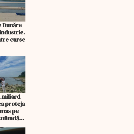
e Dunăre
industrie.
ntre curse
 miliard
ea proteja
ămas pe
scufundă
Dunăre