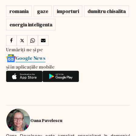
romania
gaze
importuri
dumitru chisalita
energia inteligenta
Urmăriți-ne și pe
Google News
și în aplicațiile mobile
Oana Pavelescu