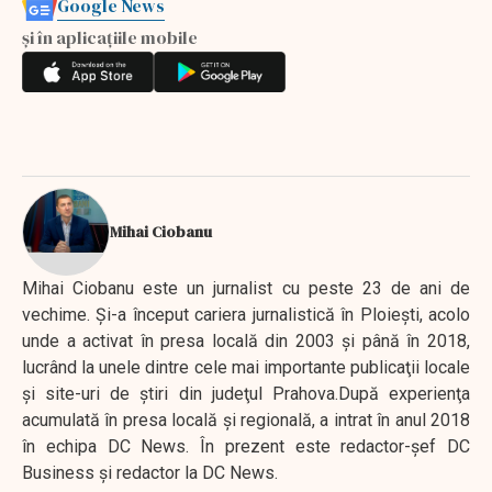
Google News
și în aplicațiile mobile
Mihai Ciobanu
Mihai Ciobanu este un jurnalist cu peste 23 de ani de
vechime. Şi-a început cariera jurnalistică în Ploieşti, acolo
unde a activat în presa locală din 2003 şi până în 2018,
lucrând la unele dintre cele mai importante publicaţii locale
şi site-uri de ştiri din judeţul Prahova.După experienţa
acumulată în presa locală şi regională, a intrat în anul 2018
în echipa DC News. În prezent este redactor-şef DC
Business şi redactor la DC News.