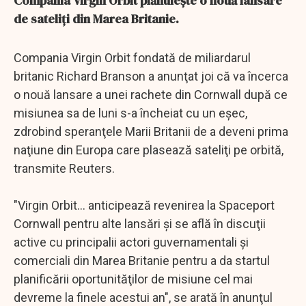
Compania Virgin Orbit plănuieşte o nouă lansare
de sateliţi din Marea Britanie.
Compania Virgin Orbit fondată de miliardarul
britanic Richard Branson a anunţat joi că va încerca
o nouă lansare a unei rachete din Cornwall după ce
misiunea sa de luni s-a încheiat cu un eşec,
zdrobind speranţele Marii Britanii de a deveni prima
naţiune din Europa care plasează sateliţi pe orbită,
transmite Reuters.
"Virgin Orbit... anticipează revenirea la Spaceport
Cornwall pentru alte lansări şi se află în discuţii
active cu principalii actori guvernamentali şi
comerciali din Marea Britanie pentru a da startul
planificării oportunităţilor de misiune cel mai
devreme la finele acestui an", se arată în anunţul