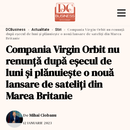
›
›
›
Compania Virgin Orbit nu renunţă
DCBusiness
Actualitate
Stiri
după eşecul de luni şi plănuieşte o nouă lansare de sateliţi din Marea
Britanie
Compania Virgin Orbit nu
renunţă după eşecul de
luni şi plănuieşte o nouă
lansare de sateliţi din
Marea Britanie
De
Mihai Ciobanu
12 IANUARIE 2023