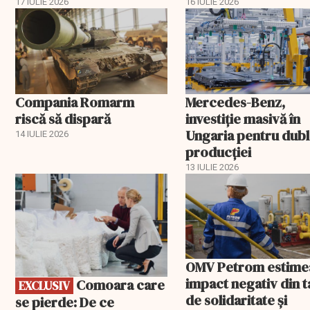
17 IULIE 2026
16 IULIE 2026
Compania Romarm
Mercedes-Benz,
riscă să dispară
investiție masivă în
Ungaria pentru dub
14 IULIE 2026
producției
13 IULIE 2026
EXCLUSIV
OMV Petrom estime
impact negativ din 
Comoara care
EXCLUSIV
de solidaritate și
se pierde: De ce