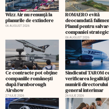
Wizz Air nu renunță la
ROMAERO evită
planurile de extindere
deocamdată falimen
Planul pentru salva
06 AUGUST 2026
companiei strategic
fost confirmat
06 AUGUST 2026
Ce contracte pot obține
Sindicatul TAROM c
companiile românești
verificarea legalități
după Farnborough
numirii directorului
Airshow
general interimar
27 IULIE 2026
26 IULIE 2026