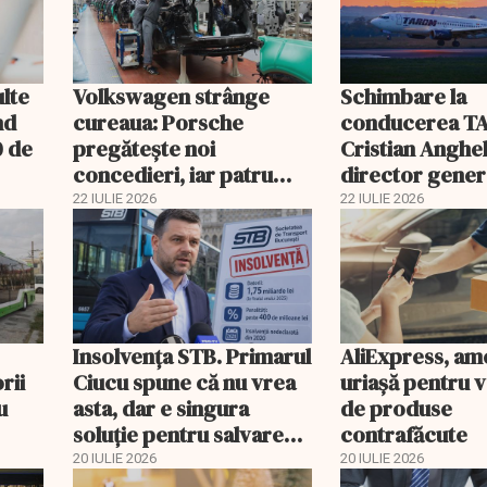
ulte
Volkswagen strânge
Schimbare la
nd
cureaua: Porsche
conducerea T
0 de
pregătește noi
Cristian Anghel
concedieri, iar patru
director gener
fabrici din Germania
interimar. Bog
22 IULIE 2026
22 IULIE 2026
riscă închiderea
Costaș, revoca
Insolvenţa STB. Primarul
AliExpress, a
rii
Ciucu spune că nu vrea
uriaşă pentru 
u
asta, dar e singura
de produse
soluţie pentru salvarea
contrafăcute
companiei
20 IULIE 2026
20 IULIE 2026