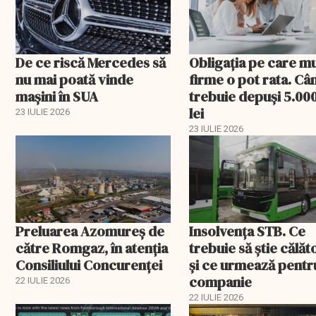
De ce riscă Mercedes să
Obligația pe care m
nu mai poată vinde
firme o pot rata. Câ
mașini în SUA
trebuie depuși 5.00
lei
23 IULIE 2026
23 IULIE 2026
Preluarea Azomureş de
Insolvenţa STB. Ce
către Romgaz, în atenţia
trebuie să ştie călăto
Consiliului Concurenţei
şi ce urmează pentr
companie
22 IULIE 2026
22 IULIE 2026