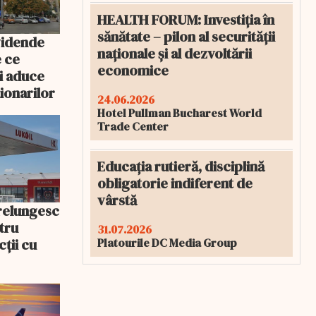
HEALTH FORUM: Investiția în
sănătate – pilon al securității
vidende
naționale și al dezvoltării
e ce
economice
i aduce
ționarilor
24.06.2026
Hotel Pullman Bucharest World
Trade Center
Educația rutieră, disciplină
obligatorie indiferent de
vârstă
prelungesc
tru
31.07.2026
ții cu
Platourile DC Media Group