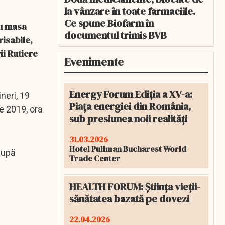
la vânzare în toate farmaciile.
Ce spune Biofarm în
cu masa
documentul trimis BVB
isabile,
ii Rutiere
Evenimente
Energy Forum Ediția a XV-a:
ineri, 19
Piața energiei din România,
ie 2019, ora
sub presiunea noii realități
31.03.2026
Hotel Pullman Bucharest World
 după
Trade Center
HEALTH FORUM: Știința vieții-
sănătatea bazată pe dovezi
22.04.2026