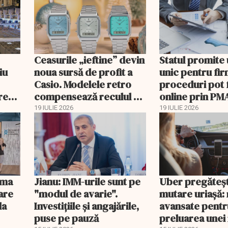
Ceasurile „ieftine” devin
Statul promite
iu
noua sursă de profit a
unic pentru fi
Casio. Modelele retro
proceduri pot 
rețul
compensează reculul G-
online prin PM
Shock din China
19 IULIE 2026
19 IULIE 2026
ima
Jianu: IMM-urile sunt pe
Uber pregăteș
are
"modul de avarie".
mutare uriașă:
la
Investițiile și angajările,
avansate pentr
puse pe pauză
preluarea unei