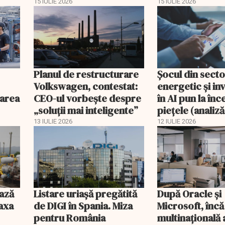
platforme de li
15 IULIE 2026
15 IULIE 2026
Planul de restructurare
Șocul din secto
Volkswagen, contestat:
energetic și inv
larea
CEO-ul vorbește despre
în AI pun la în
„soluții mai inteligente”
piețele (analiză
13 IULIE 2026
12 IULIE 2026
ază
Listare uriașă pregătită
După Oracle şi
taxa
de DIGI în Spania. Miza
Microsoft, încă
pentru România
multinaţională