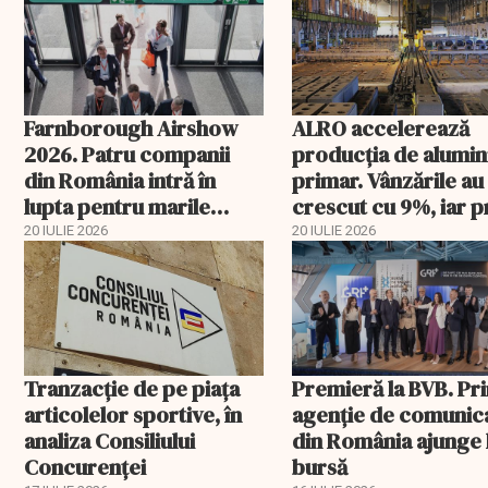
Farnborough Airshow
ALRO accelerează
2026. Patru companii
producția de alumin
din România intră în
primar. Vânzările au
lupta pentru marile
crescut cu 9%, iar p
contracte din aviație și
metalului a urcat cu
20 IULIE 2026
20 IULIE 2026
apărare
peste 43%
Tranzacție de pe piața
Premieră la BVB. Pr
articolelor sportive, în
agenție de comunic
analiza Consiliului
din România ajunge 
Concurenţei
bursă