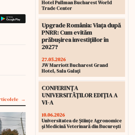
Hotel Pullman Bucharest World
Trade Center
Upgrade România: Viața după
PNRR: Cum evităm
prăbușirea investițiilor în
2027?
27.05.2026
JW Marriott Bucharest Grand
Hotel, Sala Galați
CONFERINȚA
UNIVERSITĂȚILOR EDIȚIA A
rticolele
VI-A
10.06.2026
Universitatea de Științe Agronomice
și Medicină Veterinară din București