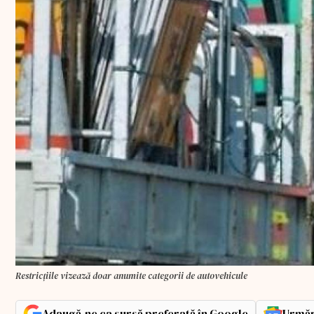
Restricțiile vizează doar anumite categorii de autovehicule
Adaugă-ne ca sursă preferată în Google
Urmăr