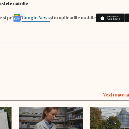
astele catolic
Google News
e și pe
și în aplicațiile mobile
Vezi toate a