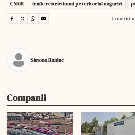
CNAIR
trafic restrictionat pe teritoriul ungariei
p
Urmăriți-n
Simona Haiduc
Companii