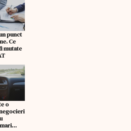
 un punct
rme. Ce
fi mutate
AT
te o
 negocieri
u
 mari