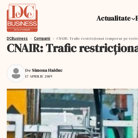
Actualitate
›
›
CNAIR: Trafic restricţionat temporar pe terit
DCBusiness
Companii
CNAIR: Trafic restricţion
De
Simona Haiduc
17 APRILIE 2019