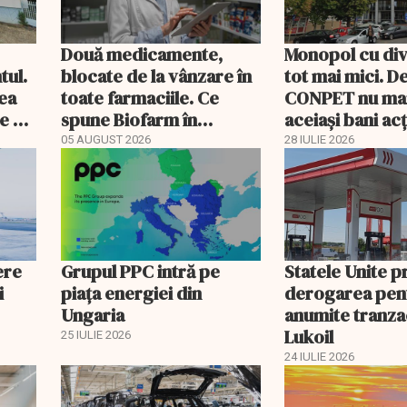
Două medicamente,
Monopol cu di
tul.
blocate de la vânzare în
tot mai mici. D
rea
toate farmaciile. Ce
CONPET nu ma
e a
spune Biofarm în
aceiași bani ac
documentul trimis BVB
05 AUGUST 2026
28 IULIE 2026
ere
Grupul PPC intră pe
Statele Unite 
i
piața energiei din
derogarea pen
Ungaria
anumite tranzac
Lukoil
25 IULIE 2026
24 IULIE 2026