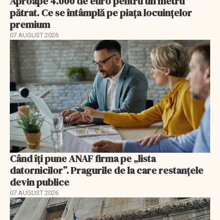
Aproape 4.000 de euro pentru un metru
pătrat. Ce se întâmplă pe piața locuințelor
premium
07 AUGUST 2026
Când îți pune ANAF firma pe „lista
datornicilor”. Pragurile de la care restanțele
devin publice
07 AUGUST 2026