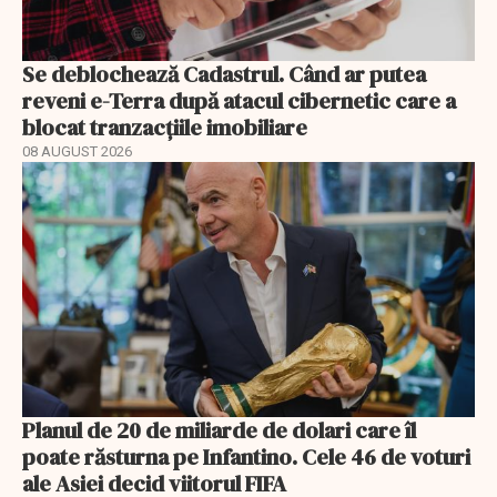
Se deblochează Cadastrul. Când ar putea
reveni e-Terra după atacul cibernetic care a
blocat tranzacțiile imobiliare
08 AUGUST 2026
Planul de 20 de miliarde de dolari care îl
poate răsturna pe Infantino. Cele 46 de voturi
ale Asiei decid viitorul FIFA