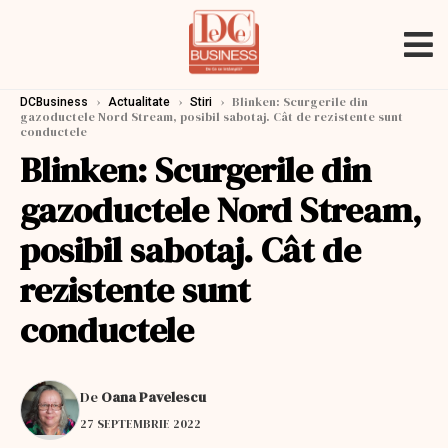
›
›
›
Blinken: Scurgerile din
DCBusiness
Actualitate
Stiri
gazoductele Nord Stream, posibil sabotaj. Cât de rezistente sunt
conductele
Blinken: Scurgerile din
gazoductele Nord Stream,
posibil sabotaj. Cât de
rezistente sunt
conductele
De
Oana Pavelescu
27 SEPTEMBRIE 2022