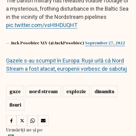
The Danish military has released volatile footage of
a mysterious, frothing disturbance in the Baltic Sea
in the vicinity of the Nordstream pipelines
pic.twitter.com/vsHtHDUQHT
— Jack Posobiec XLV (@JackPosobiec)
September 27, 2022
Gazele s-au scumpit în Europa: Rușii urlă că Nord
Stream a fost atacat, europenii vorbesc de sabotaj
gaze
nord stream
explozie
dinamita
fisuri
Urmăriți-ne și pe