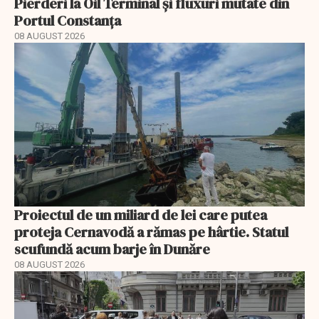
Pierderi la Oil Terminal și fluxuri mutate din
Portul Constanța
08 AUGUST 2026
Proiectul de un miliard de lei care putea
proteja Cernavodă a rămas pe hârtie. Statul
scufundă acum barje în Dunăre
08 AUGUST 2026