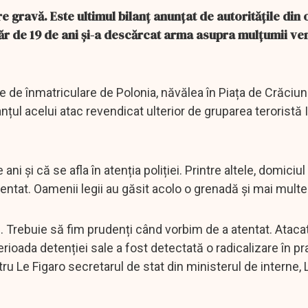
are gravă. Este ultimul bilanț anunțat de autoritățile din 
r de 19 de ani și-a descărcat arma asupra mulțumii ven
 de înmatriculare de Polonia, năvălea în Piața de Crăciun 
ilanțul acelui atac revendicat ulterior de gruparea teroristă 
ni și că se afla în atenția poliției. Printre altele, domiciu
entat. Oamenii legii au găsit acolo o grenadă și mai mult
. Trebuie să fim prudenți când vorbim de a atentat. Ataca
ioada detenției sale a fost detectată o radicalizare în pr
ru Le Figaro secretarul de stat din ministerul de interne,