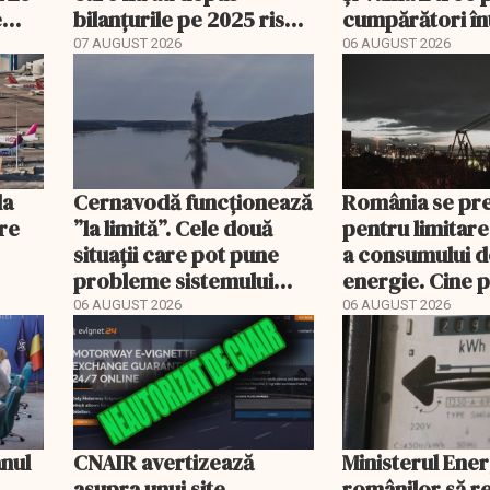
e
bilanțurile pe 2025 riscă
cumpărători în
să ajungă inactive fiscal
registru electr
07 AUGUST 2026
06 AUGUST 2026
la
Cernavodă funcționează
România se pr
ere
”la limită”. Cele două
pentru limitare
situații care pot pune
a consumului d
probleme sistemului
energie. Cine p
energetic
deconectat
06 AUGUST 2026
06 AUGUST 2026
anul
CNAIR avertizează
Ministerul Ener
asupra unui site
românilor să r