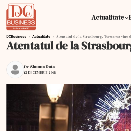
Actualitate
›
›
Atentatul de la Strasbourg. Teroarea vine d
DCBusiness
Actualitate
Atentatul de la Strasbour
De
Simona Duta
12 DECEMBRIE 2018