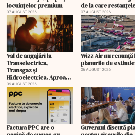
locuințelor premium
de la care restanțel
devin publice
07 AUGUST 2026
07 AUGUST 2026
Val de angajări la
Wizz Air nu renunță 
Transelectrica,
planurile de extind
Transgaz și
06 AUGUST 2026
Hidroelectrica. Aproape
400 de posturi aprobate
06 AUGUST 2026
Factura PPC are o
Guvernul discută pl
pagină de sumar, cu
pentru riscurile din