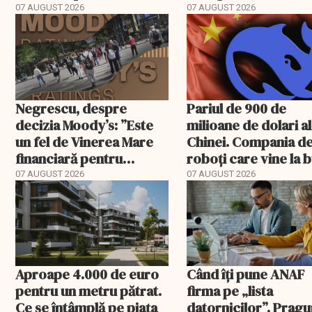
Stanciu iese din
condițiile
07 AUGUST 2026
07 AUGUST 2026
acționariat
Negrescu, despre
Pariul de 900 de
decizia Moody’s: ”Este
milioane de dolari al
un fel de Vinerea Mare
Chinei. Compania d
financiară pentru
roboți care vine la 
România”. Miza nu se
07 AUGUST 2026
07 AUGUST 2026
încheie în această seară
Aproape 4.000 de euro
Când îți pune ANAF
pentru un metru pătrat.
firma pe „lista
Ce se întâmplă pe piața
datornicilor”. Pragu