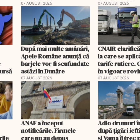
banii și ce treb
07 AUGUST 2026
07 AUGUST 2026
rambursat
După mai multe amânări,
CNAIR clarifică
Apele Române anunță că
la care se aplic
e
barjele vor fi scufundate
tarife rutiere. 
bursă
astăzi în Dunăre
în vigoare rovin
TollRo
07 AUGUST 2026
07 AUGUST 2026
ANAF a început
Adio drumuri î
notificările. Firmele
după țigări ief
rile
care nu au depus
și Vama îi trec 