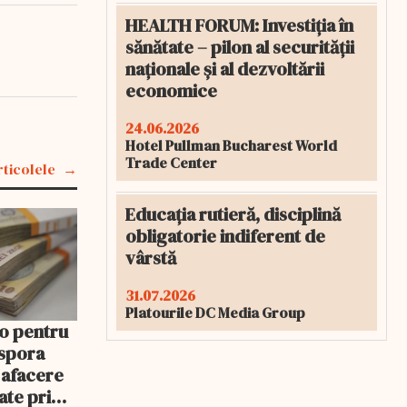
HEALTH FORUM: Investiția în
sănătate – pilon al securității
naționale și al dezvoltării
economice
24.06.2026
Hotel Pullman Bucharest World
Trade Center
rticolele
Educația rutieră, disciplină
obligatorie indiferent de
vârstă
31.07.2026
Platourile DC Media Group
o pentru
aspora
 afacere
oate primi