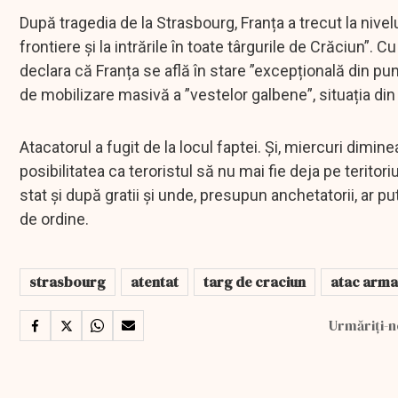
După tragedia de la Strasbourg, Franța a trecut la nivel
frontiere și la intrările în toate târgurile de Crăciun”
declara că Franța se află în stare ”excepțională din p
de mobilizare masivă a ”vestelor galbene”, situația d
Atacatorul a fugit de la locul faptei. Și, miercuri dimi
posibilitatea ca teroristul să nu mai fie deja pe teritori
stat și după gratii și unde, presupun anchetatorii, ar pu
de ordine.
strasbourg
atentat
targ de craciun
atac arma
Urmăriți-n