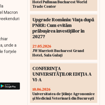
Hotel Pullman Bucharest World
la
Trade Center
nuel Macron
 weekenduri
Upgrade România: Viața după
PNRR: Cum evităm
prăbușirea investițiilor în
2027?
chiar
ia, unde a
27.05.2026
JW Marriott Bucharest Grand
de forțele
Hotel, Sala Galați
CONFERINȚA
UNIVERSITĂȚILOR EDIȚIA A
VI-A
10.06.2026
Universitatea de Științe Agronomice
și Medicină Veterinară din București