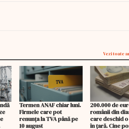
Vezi toate a
undă
Termen ANAF chiar luni.
200.000 de eur
ze
Firmele care pot
românii din di
de
renunța la TVA până pe
care deschid o
10 august
în țară. Cine p