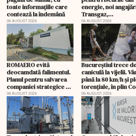
toate informațiile care
energie, noi angajări
contează la îndemână
Transgaz,
Transelectrica și
06 AUGUST 2026
06 AUGUST 2026
Hidroelectrica și
programul pentru d
ROMAERO evită
Bucureștiul trece de
deocamdată falimentul.
caniculă la vijelii. V
Planul pentru salvarea
până la 80 km/h și pl
companiei strategice a
torențiale, în plin C
fost confirmat
portocaliu
06 AUGUST 2026
06 AUGUST 2026