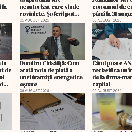
 la
neautorizat care vinde
consumul de c
roviniete. Șoferii pot
până la 31 augu
plăti și cu 186% mai mult
06 AUGUST 2026
06 AUGUST 2026
i
 la
Dumitru Chisăliță: Cum
Când poate AN
ânt de
arată nota de plată a
reclasifica un
oi
unei tranziții energetice
de la firma-ma
od
eșuate
capital
06 AUGUST 2026
06 AUGUST 2026