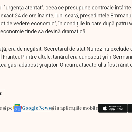
ul ”urgență atentat”, ceea ce presupune controale întârite 
. Cu exact 24 de ore înainte, luni seară, președintele Emma
unct de vedere economic”, în condițiile în care după patru
in economie tinde să devină dramatică.
neață, era de negăsit. Secretarul de stat Nunez nu exclude 
ul Franței. Printre altele, tânărul era cunoscut și în German
tea găsi adăpost și ajutor. Oricum, atacatorul a fost rănit 
t
Google News
e și pe
și în aplicațiile mobile