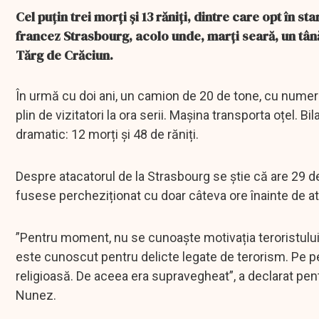
Cel puțin trei morți și 13 răniți, dintre care opt în st
francez Strasbourg, acolo unde, marți seară, un tână
Tărg de Crăciun.
În urmă cu doi ani, un camion de 20 de tone, cu numere
plin de vizitatori la ora serii. Mașina transporta oțel. B
dramatic: 12 morți și 48 de răniți.
Despre atacatorul de la Strasbourg se știe că are 29 de a
fusese percheziționat cu doar câteva ore înainte de at
”Pentru moment, nu se cunoaște motivația teroristului
este cunoscut pentru delicte legate de terorism. Pe per
religioasă. De aceea era supravegheat”, a declarat pent
Nunez.