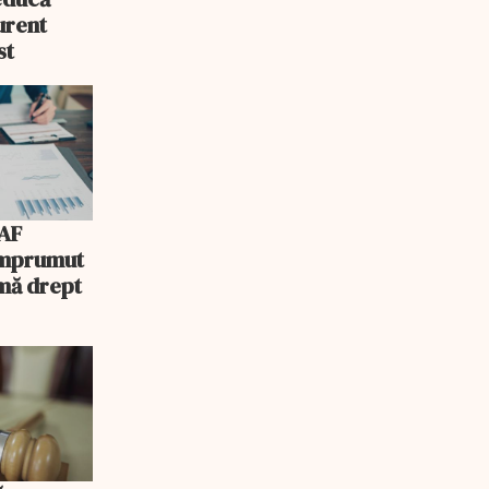
urent
st
AF
 împrumut
mă drept