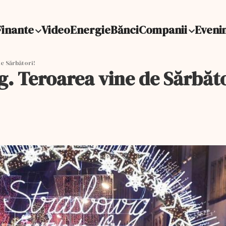
Finante
Video
Energie
Bănci
Companii
Eveni
e Sărbători!
g. Teroarea vine de Sărbăto