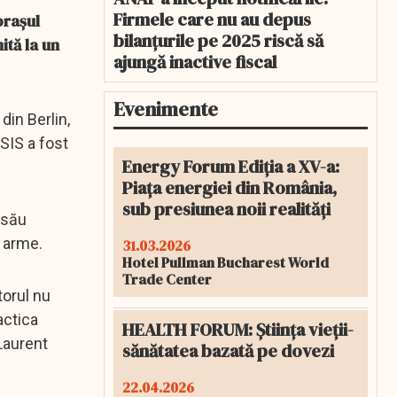
Firmele care nu au depus
orașul
bilanțurile pe 2025 riscă să
ită la un
ajungă inactive fiscal
Evenimente
din Berlin,
ISIS a fost
Energy Forum Ediția a XV-a:
Piața energiei din România,
sub presiunea noii realități
l său
e arme.
31.03.2026
Hotel Pullman Bucharest World
Trade Center
torul nu
actica
HEALTH FORUM: Știința vieții-
 Laurent
sănătatea bazată pe dovezi
22.04.2026