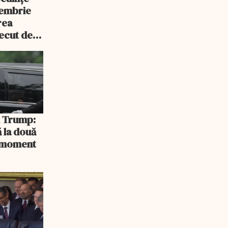
tembrie
rea
recut de
rlament
și Trump:
 la două
n moment