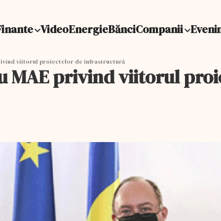
Finante
Video
Energie
Bănci
Companii
Eveni
vind viitorul proiectelor de infrastructură
 MAE privind viitorul proi