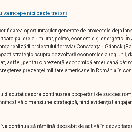
 va începe nici peste trei ani
uctificarea oportunităţilor generate de proiectele deja lan
toate palierele - militar, politic, economic şi energetic. În
ţa realizării proiectului feroviar Constanţa - Gdansk (Rai
mpact strategic asupra dezvoltării economice a regiunii, da
edat, astfel, pentru o prezenţă economică americană cât m
creşterea prezenţei militare americane în România în con
 au discutat despre continuarea cooperării de succes ro
nificativă dimensiune strategică, fiind evidenţiat angaj
"va continua să rămână deosebit de activă în dezvoltarea