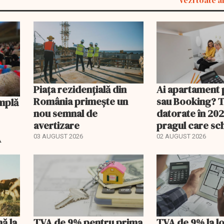
Vezi toate a
Piața rezidențială din
Ai apartament 
România primește un
sau Booking? 
nou semnal de
datorate în 202
avertizare
pragul care s
regimul fiscal
A
03 AUGUST 2026
02 AUGUST 2026
nă la
TVA de 9% pentru prima
TVA de 9% la l