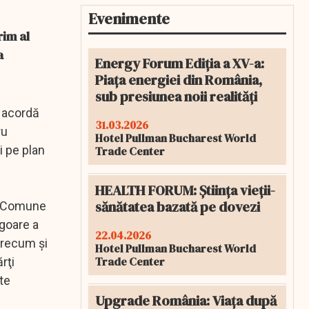
Evenimente
rim al
a
Energy Forum Ediția a XV-a:
Piața energiei din România,
sub presiunea noii realități
 acordă
31.03.2026
ru
Hotel Pullman Bucharest World
i pe plan
Trade Center
HEALTH FORUM: Știința vieții-
sănătatea bazată pe dovezi
ei Comune
igoare a
22.04.2026
precum şi
Hotel Pullman Bucharest World
Trade Center
rţi
te
Upgrade România: Viața după