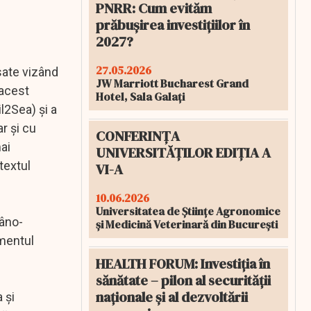
PNRR: Cum evităm
prăbușirea investițiilor în
2027?
27.05.2026
sate vizând
JW Marriott Bucharest Grand
 acest
Hotel, Sala Galați
l2Sea) şi a
r şi cu
CONFERINȚA
ai
UNIVERSITĂȚILOR EDIȚIA A
textul
VI-A
10.06.2026
Universitatea de Științe Agronomice
mâno-
și Medicină Veterinară din București
amentul
HEALTH FORUM: Investiția în
sănătate – pilon al securității
naționale și al dezvoltării
 şi