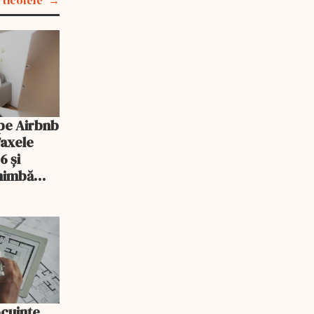
rticolele
pe Airbnb
Taxele
6 și
chimbă
ocuințe