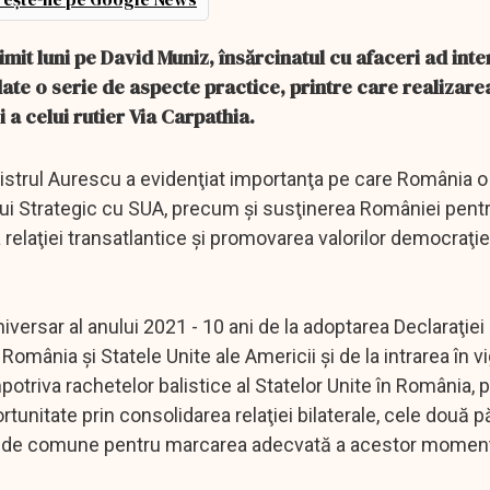
mit luni pe David Muniz, însărcinatul cu afaceri ad inte
ate o serie de aspecte practice, printre care realizare
 a celui rutier Via Carpathia.
strul Aurescu a evidenţiat importanţa pe care România o
tului Strategic cu SUA, precum şi susţinerea României pent
a relaţiei transatlantice şi promovarea valorilor democraţie
iversar al anului 2021 - 10 ani de la adoptarea Declaraţi
România şi Statele Unite ale Americii şi de la intrarea în v
otriva rachetelor balistice al Statelor Unite în România, 
tunitate prin consolidarea relaţiei bilaterale, cele două pă
agende comune pentru marcarea adecvată a acestor momen