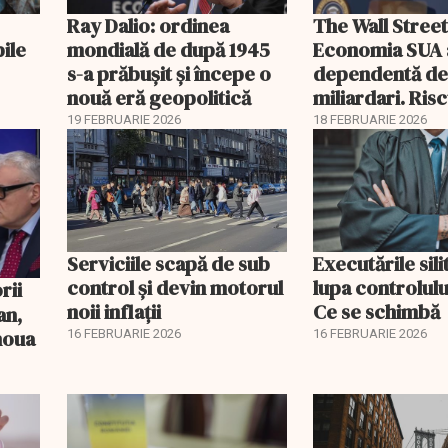
Ray Dalio: ordinea
The Wall Street
bile
mondială de după 1945
Economia SUA 
s-a prăbușit și începe o
dependentă d
nouă eră geopolitică
miliardari. Ris
pentru burse ș
19 FEBRUARIE 2026
18 FEBRUARIE 2026
Serviciile scapă de sub
Executările sili
control și devin motorul
lupa controlului
noii inflații
Ce se schimbă
an,
 noua
16 FEBRUARIE 2026
16 FEBRUARIE 2026