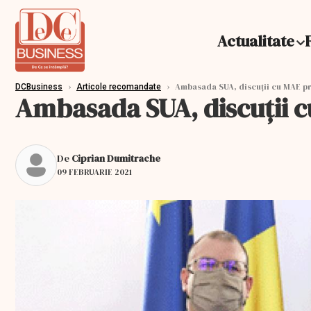
Actualitate
›
›
Ambasada SUA, discuții cu MAE pri
DCBusiness
Articole recomandate
Ambasada SUA, discuții cu
De
Ciprian Dumitrache
09 FEBRUARIE 2021