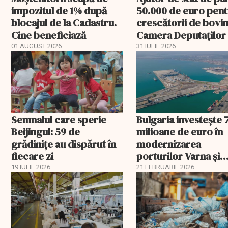
impozitul de 1% după
50.000 de euro pen
blocajul de la Cadastru.
crescătorii de bovin
Cine beneficiază
Camera Deputaților
aprobat schema
01 AUGUST 2026
31 IULIE 2026
Semnalul care sperie
Bulgaria investește 
Beijingul: 59 de
milioane de euro în
grădinițe au dispărut în
modernizarea
fiecare zi
porturilor Varna și
Burgas
19 IULIE 2026
21 FEBRUARIE 2026