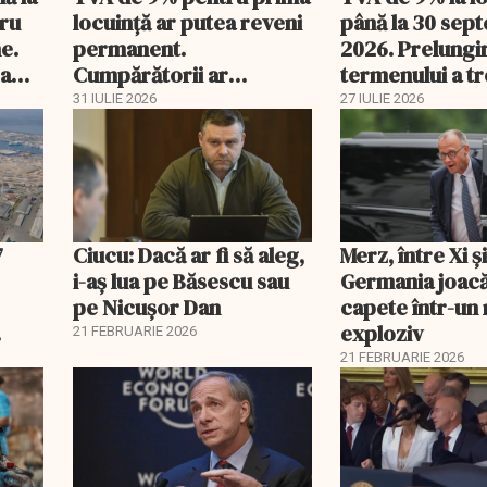
tru
locuință ar putea reveni
până la 30 sep
e.
permanent.
2026. Prelungi
 a
Cumpărătorii ar
termenului a t
economisi zeci de mii de
comisia din Pa
31 IULIE 2026
27 IULIE 2026
lei
7
Ciucu: Dacă ar fi să aleg,
Merz, între Xi 
i-aș lua pe Băsescu sau
Germania joacă
pe Nicușor Dan
capete într-u
exploziv
21 FEBRUARIE 2026
21 FEBRUARIE 2026