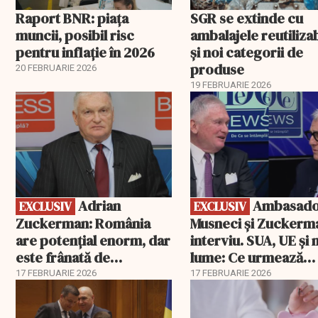
Raport BNR: piața
SGR se extinde cu
muncii, posibil risc
ambalajele reutiliza
pentru inflație în 2026
și noi categorii de
produse
20 FEBRUARIE 2026
19 FEBRUARIE 2026
EXCLUSIV
EXCLUSIV
Adrian
Ambasadorii
EXCLUSIV
EXCLUSIV
Zuckerman: România
Musneci și Zuckerm
are potențial enorm, dar
interviu. SUA, UE și
este frânată de
lume: Ce urmează
corupție, companii de
pentru România
17 FEBRUARIE 2026
17 FEBRUARIE 2026
stat și influența
propagandei ruse