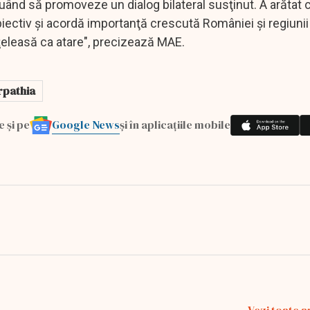
nuând să promoveze un dialog bilateral susţinut. A arătat
ectiv şi acordă importanţă crescută României şi regiunii
nţeleasă ca atare", precizează MAE.
rpathia
Google News
e și pe
și în aplicațiile mobile