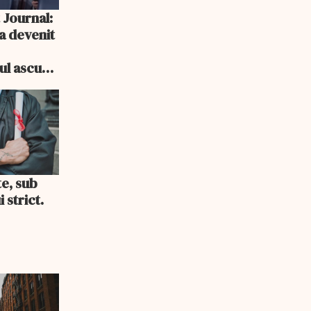
 Journal:
a devenit
e
cul ascuns
i consum
te, sub
 strict.