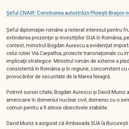
Șeful CNAIR: Construirea autostrăzii Ploiești-Brașov nu
Şeful diplomaţiei române a reiterat interesul pentru fr
extinderea prezenţei şi investiţiilor SUA în România, pe 
context, ministrul Bogdan Aurescu a evidenţiat importan
celui rutier Via Carpathia, proiecte transnaţionale cu i
implicaţii strategice. Ministrul român de externe a pl
consistentă în România şi în regiune, concomitent cu 
provocărilor de securitate de la Marea Neagră.
Potrivit sursei citate, Bogdan Aurescu şi David Muniz
americane în domeniul nuclear civil, domeniu cu o sem
comun pentru a fi atinse obiectivele stabilite.
David Muniz a asigurat că Ambasada SUA la Bucureşti 