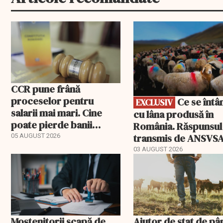
EXCLUSIV
CCR pune frână
proceselor pentru
Ce se întâmplă
EXCLUSIV
salarii mai mari. Cine
cu lâna produsă în
poate pierde banii
România. Răspunsul
ceruți statului
transmis de ANSVS
05 AUGUST 2026
03 AUGUST 2026
Moștenitorii scapă de
Ajutor de stat de pâ