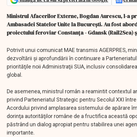
Ministrul Afacerilor Externe, Bogdan Aurescu, l-a pri
Ambasadei Statelor Unite la Bucureşti. Au fost abord
proiectului feroviar Constanţa - Gdansk (Rail2Sea) şi
Potrivit unui comunicat MAE transmis AGERPRES, mini
dezvoltării şi aprofundării în continuare a Parteneria
priorităţile noii Administraţii SUA, inclusiv consolidare
global.
De asemenea, ministrul român a reamintit contextul an
privind Parteneriatul Strategic pentru Secolul XXI între 
Acordului privind amplasarea sistemului de apărare împ
dorinţa autorităţilor române de a fructifica această opor
păstrând un dialog apropiat pentru stabilirea unei 
importante.