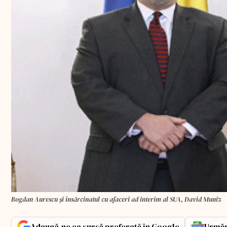
Bogdan Aurescu și însărcinatul cu afaceri ad interim al SUA, David Muniz
Adaugă-ne ca sursă preferată în Google
Urmăr